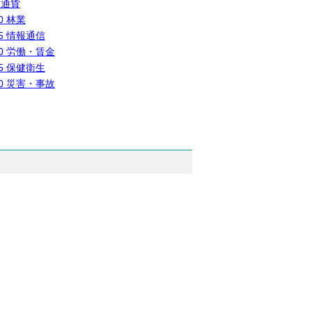
 通貨
0 林業
5 情報通信
0 労働・賃金
5 保健衛生
0 災害・事故