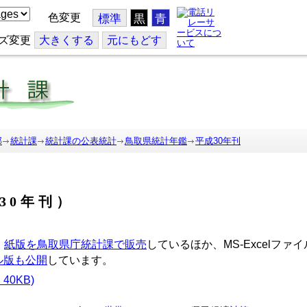
色変更
標準
黒
青
ズ変更
大
きくする
元
にもどす
部
統計課
統計課の公表統計
鳥取県統計年鑑
平成30年刊
30年刊）
、
紙版を鳥取県庁統計課で販売
しているほか、MS-Excelフ
ル版も公開
しています。
0KB)