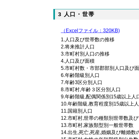
3 人口・世帯
（Excelファイル：320KB)
1.人口及び世帯数の推移
2.将来推計人口
3.市町村別人口の推移
4.人口及び面積
5.市町村数・市部郡部別人口及び
6.年齢階級別人口
7.年齢3区分別人口
8.市町村,年齢３区分別人口
9.年齢階級,配偶関係別15歳以上人
10.年齢階級,教育程度別15歳以上
11.国籍別人口
12.市町村,世帯の種類別世帯数及
13.市町村,家族類型別一般世帯数
14.出生,死亡,死産,婚姻及び離婚数