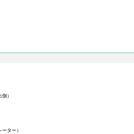
出側）
）
）
）
レーター）