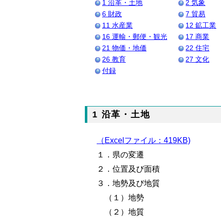
1 沿革・土地
2 気象
6 財政
7 貿易
11 水産業
12 鉱工業
16 運輸・郵便・観光
17 商業
21 物価・地価
22 住宅
26 教育
27 文化
付録
1 沿革・土地
（Excelファイル：419KB)
１．県の変遷
２．位置及び面積
３．地勢及び地質
（１）地勢
（２）地質