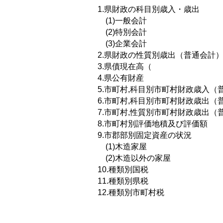
1.県財政の科目別歳入・歳出
(1)一般会計
(2)特別会計
(3)企業会計
2.県財政の性質別歳出（普通会計
3.県債現在高（
4.県公有財産
5.市町村,科目別市町村財政歳入（
6.市町村,科目別市町村財政歳出（
7.市町村,性質別市町村財政歳出（
8.市町村別評価地積及び評価額
9.市郡部別固定資産の状況
(1)木造家屋
(2)木造以外の家屋
10.種類別国税
11.種類別県税
12.種類別市町村税