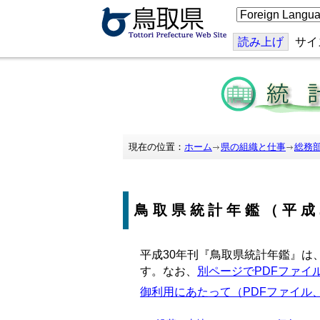
こ
の
ペ
ー
読み上げ
サイ
ジ
を
翻
訳
す
る
現在の位置：
ホーム
県の組織と仕事
総務
鳥取県統計年鑑（平成
平成30年刊『鳥取県統計年鑑』は
す。なお、
別ページでPDFファイ
御利用にあたって（PDFファイル、4