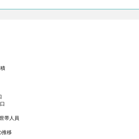
面積
口
人口
び世帯人員
の推移