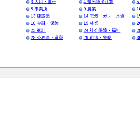
3 人口・世帯
4 県民経済計算
5
8 事業所
9 農業
1
13 建設業
14 電気・ガス・水道
1
18 金融・保険
19 林業
2
23 家計
24 社会保障・福祉
2
28 公務員・選挙
29 司法・警察
3