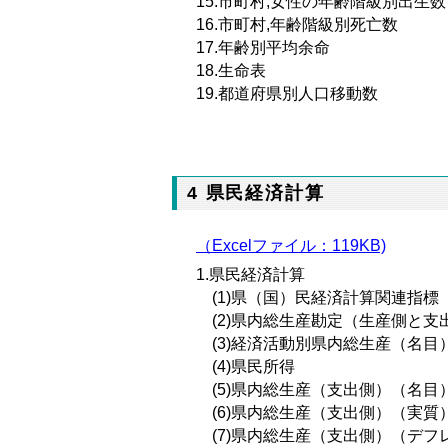
15.市町村,女性の年齢階級別出生数
16.市町村,年齢階級別死亡数
17.年齢別平均余命
18.生命表
19.都道府県別人口移動数
4 県民経済計算
（Excelファイル：119KB)
1.県民経済計算
(1)県（国）民経済計算関連指標
(2)県内総生産勘定（生産側と支
(3)経済活動別県内総生産（名目
(4)県民所得
(5)県内総生産（支出側）（名目
(6)県内総生産（支出側）（実質
(7)県内総生産（支出側）（デフ