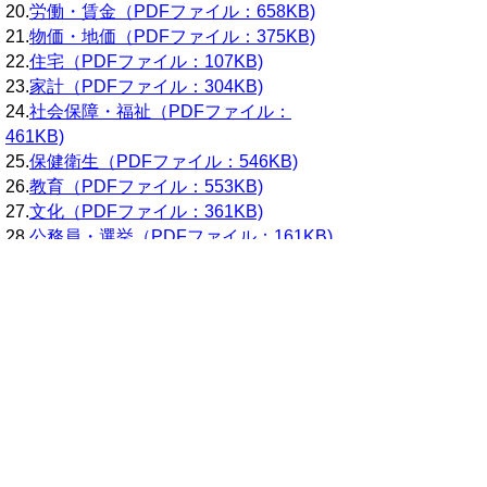
20.
労働・賃金（PDFファイル：658KB)
21.
物価・地価（PDFファイル：375KB)
22.
住宅（PDFファイル：107KB)
23.
家計（PDFファイル：304KB)
24.
社会保障・福祉（PDFファイル：
461KB)
25.
保健衛生（PDFファイル：546KB)
26.
教育（PDFファイル：553KB)
27.
文化（PDFファイル：361KB)
28.
公務員・選挙（PDFファイル：161KB)
29.
司法・警察（PDFファイル：912KB)
30.
災害・事故（PDFファイル：312KB)
付録・事項索引・追録・奥付（PDFファイ
ル：561KB)
当ホームページに掲載している統計データ等
の一部は、Excel形式、またはPDF形式で提
供しています。閲覧ソフトが必要な場合は、