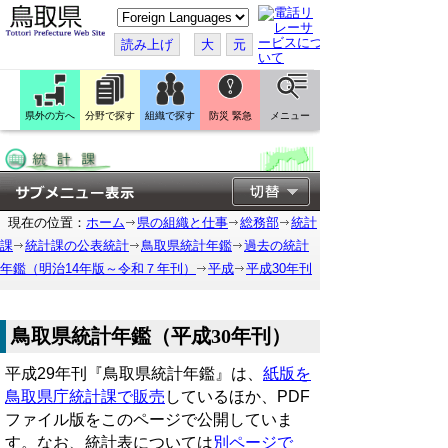
こ
の
ペ
読み上げ
大
元
ー
ジ
を
翻
訳
県外の方へ
分野で探す
組織で探す
防災 緊急
メニュー
す
る
現在の位置：
ホーム
県の組織と仕事
総務部
統計
課
統計課の公表統計
鳥取県統計年鑑
過去の統計
年鑑（明治14年版～令和７年刊）
平成
平成30年刊
鳥取県統計年鑑（平成30年刊）
平成29年刊『鳥取県統計年鑑』は、
紙版を
鳥取県庁統計課で販売
しているほか、PDF
ファイル版をこのページで公開していま
す。なお、統計表については
別ページで