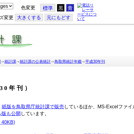
色変更
標準
黒
青
ズ変更
大
きくする
元
にもどす
部
統計課
統計課の公表統計
鳥取県統計年鑑
平成30年刊
30年刊）
、
紙版を鳥取県庁統計課で販売
しているほか、MS-Excelフ
ル版も公開
しています。
0KB)