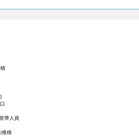
面積
口
人口
び世帯人員
の推移