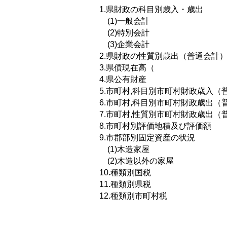
1.県財政の科目別歳入・歳出
(1)一般会計
(2)特別会計
(3)企業会計
2.県財政の性質別歳出（普通会計
3.県債現在高（
4.県公有財産
5.市町村,科目別市町村財政歳入（
6.市町村,科目別市町村財政歳出（
7.市町村,性質別市町村財政歳出（
8.市町村別評価地積及び評価額
9.市郡部別固定資産の状況
(1)木造家屋
(2)木造以外の家屋
10.種類別国税
11.種類別県税
12.種類別市町村税