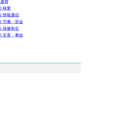
 通貨
0 林業
5 情報通信
0 労働・賃金
5 保健衛生
0 災害・事故