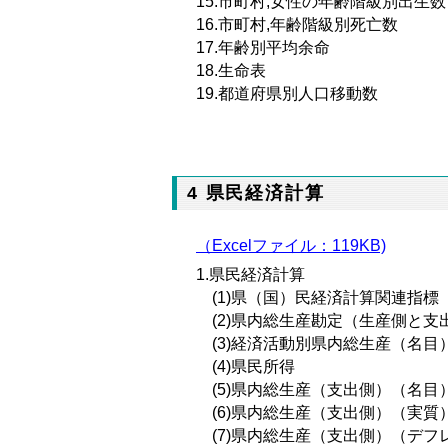
15.市町村,女性の年齢階級別出生数
16.市町村,年齢階級別死亡数
17.年齢別平均余命
18.生命表
19.都道府県別人口移動数
4 県民経済計算
（Excelファイル：119KB)
1.県民経済計算
(1)県（国）民経済計算関連指標
(2)県内総生産勘定（生産側と支
(3)経済活動別県内総生産（名目
(4)県民所得
(5)県内総生産（支出側）（名目
(6)県内総生産（支出側）（実質
(7)県内総生産（支出側）（デフ