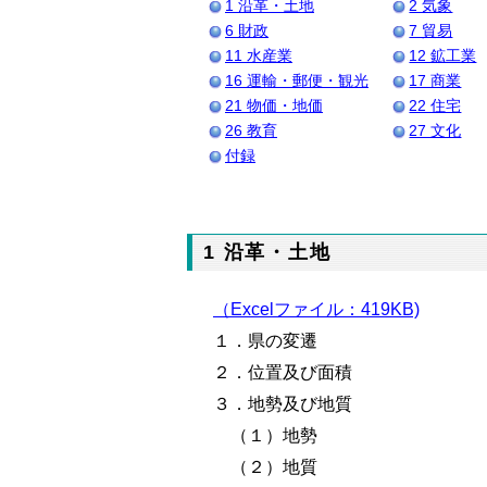
1 沿革・土地
2 気象
6 財政
7 貿易
11 水産業
12 鉱工業
16 運輸・郵便・観光
17 商業
21 物価・地価
22 住宅
26 教育
27 文化
付録
1 沿革・土地
（Excelファイル：419KB)
１．県の変遷
２．位置及び面積
３．地勢及び地質
（１）地勢
（２）地質