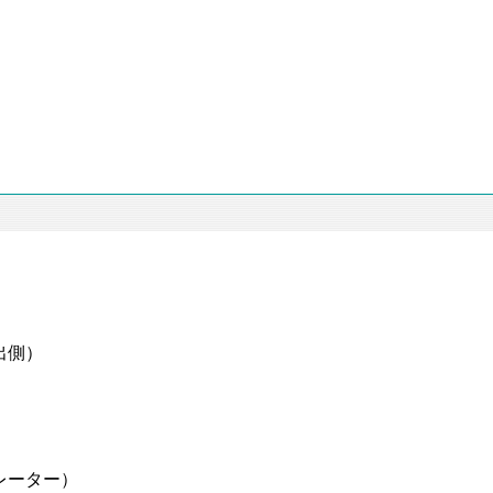
出側）
）
）
）
レーター）