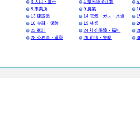
3 人口・世帯
4 県民経済計算
5
8 事業所
9 農業
1
13 建設業
14 電気・ガス・水道
1
18 金融・保険
19 林業
2
23 家計
24 社会保障・福祉
2
28 公務員・選挙
29 司法・警察
3