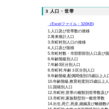
3 人口・世帯
（Excelファイル：320KB)
1.人口及び世帯数の推移
2.将来推計人口
3.市町村別人口の推移
4.人口及び面積
5.市町村数・市部郡部別人口及び
6.年齢階級別人口
7.年齢3区分別人口
8.市町村,年齢３区分別人口
9.年齢階級,配偶関係別15歳以上人
10.年齢階級,教育程度別15歳以上
11.国籍別人口
12.市町村,世帯の種類別世帯数及
13.市町村,家族類型別一般世帯数
14.出生,死亡,死産,婚姻及び離婚数