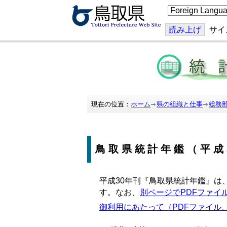
こ
の
ペ
ー
読み上げ
サイ
ジ
を
翻
訳
す
る
現在の位置：
ホーム
県の組織と仕事
総務
鳥取県統計年鑑（平成
平成30年刊『鳥取県統計年鑑』は
す。なお、
別ページでPDFファイ
御利用にあたって（PDFファイル、4