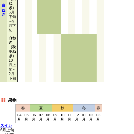
ね
白
ぎ）
ね
6月
ぎ
下旬
～9
月下
旬
白ね
ぎ
（秋
冬ね
ぎ）
10
月上
旬～
2月
下旬
果物
春
夏
秋
冬
春
04
05
06
07
08
09
10
11
12
01
02
03
月
月
月
月
月
月
月
月
月
月
月
月
スイカ
6月上旬