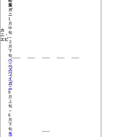
松
葉
ガ
ニ
1
月
中
カ
旬
ニ・
～
エビ
２
月
下
旬
ベ
ニ
ズ
ワ
イ
ガ
ニ
9
月
上
旬
～
6
月
下
旬
モ