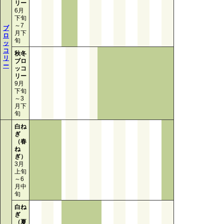
リー
6月
下旬
～7
ブ
月下
ロ
旬
ッ
コ
秋冬
リ
ブロ
ー
ッコ
リー
9月
下旬
～3
月下
旬
白ね
ぎ
（春
ね
ぎ）
3月
上旬
～6
月中
旬
白ね
ぎ
（夏