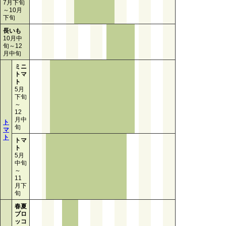
7月下旬
～10月
下旬
長いも
10月中
旬～12
月中旬
ミニ
トマ
ト
5月
下旬
～
12
月中
ト
旬
マ
ト
トマ
ト
5月
中旬
～
11
月下
旬
春夏
ブロ
ッコ