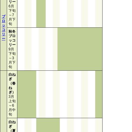
リー
6月
下旬
～7
ブ
月下
ロ
旬
ッ
コ
秋冬
リ
ブロ
ー
ッコ
リー
9月
下旬
～3
月下
旬
白ね
ぎ
（春
ね
ぎ）
3月
上旬
～6
月中
旬
白ね
ぎ
（夏