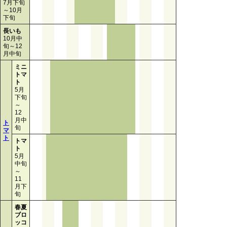
7月下旬
～10月
下旬
長いも
10月中
旬～12
月中旬
ミニ
トマ
ト
5月
下旬
～
12
月中
ト
旬
マ
ト
トマ
ト
5月
中旬
～
11
月下
旬
春夏
ブロ
ッコ