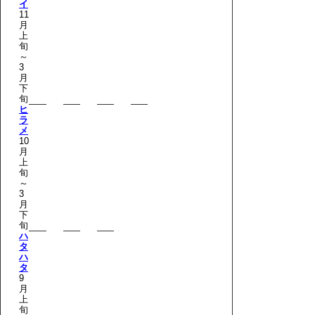
イ
11
月
上
旬
～
3
月
下
旬
ヒ
ラ
メ
10
月
上
旬
～
3
月
下
旬
ハ
タ
ハ
タ
9
月
上
旬