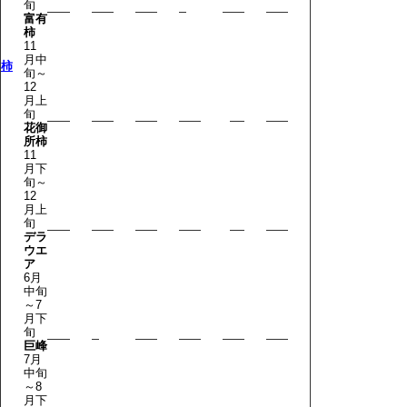
旬
富有
柿
11
月中
柿
旬～
12
月上
旬
花御
所柿
11
月下
旬～
12
月上
旬
デラ
ウエ
ア
6月
中旬
～7
月下
旬
巨峰
7月
中旬
～8
月下