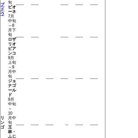
旬
ブ
ピオ
ド
ーネ
ウ
7月
中旬
～8
月下
旬
ロザ
リオ
ビア
ンコ
9月
上旬
～9
月中
旬
ジョ
ナゴ
ール
ド
9月
中旬
～
10
リ
月中
ン
旬
ゴ
王
林・
ふじ