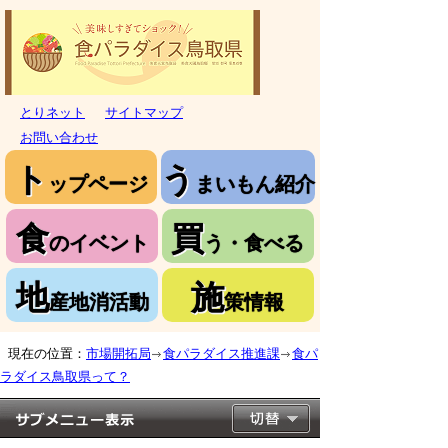
とりネット
サイトマップ
お問い合わせ
ト
う
ップページ
まいもん紹介
食
買
のイベント
う・食べる
地
施
産地消活動
策情報
現在の位置：
市場開拓局
食パラダイス推進課
食パ
ラダイス鳥取県って？