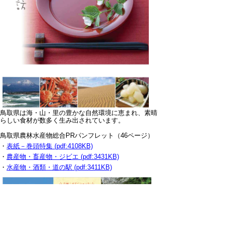
鳥取県は海・山・里の豊かな自然環境に恵まれ、素晴
らしい食材が数多く生み出されています。
鳥取県農林水産物総合PRパンフレット（46ページ）
・
表紙－巻頭特集 (pdf:4108KB)
・
農産物・畜産物・ジビエ (pdf:3431KB)
・
水産物・酒類・道の駅 (pdf:3411KB)