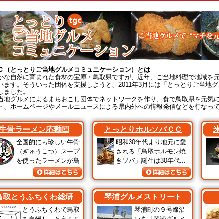
Ｃ（とっとりご当地グルメコミュニケーション）とは
な自然に育まれた食材の宝庫・鳥取県ですが、近年、ご当地料理で地域を元
います。そういった団体を支援しようと、2011年3月には「とっとりご当地
しました。
地グルメによるまちおこし団体でネットワークを作り、食で鳥取県を元気に
ト、ホームページやメールニュースによる県内外への情報発信などを行なっ
牛骨ラーメン応麺団
とっとりホルソバＣＣ
全国的にも珍しい牛骨
昭和30年代より地元に愛
（ぎゅうこつ）スープ
される「鳥取ホルモン焼
を使ったラーメンが鳥
きソバ」誕生は30年代...
め...
鳥取とうふちくわ総研
琴浦グルメストリート
とうふちくわで鳥取
琴浦町の９号線沿
を自慢し、とうふち
いを「琴浦グルメ