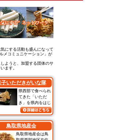
気にする活動も盛んになって
グルメコミュニケーション」が
しようと、加盟する団体のサ
ています。
米子いただきがいな隊
県西部で食べられ
てきた「いただ
き」を県内をはじ
鳥取県地産会
鳥取県地産会は鳥
取県西部地区在住