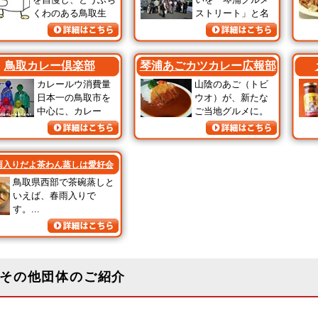
くわのある鳥取生
ストリート」と名
付け...
鳥取カレー倶楽部
琴浦あごカツカレー広報部
カレールウ消費量
山陰のあご（トビ
日本一の鳥取市を
ウオ）が、新たな
中心に、カレー
ご当地グルメに。
地元...
カレー
雨入りだよ茶わん蒸しは愛好会
鳥取県西部で茶碗蒸しと
いえば、春雨入りで
す。...
その他団体のご紹介