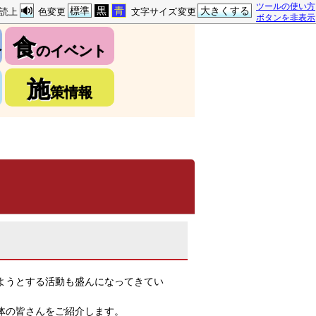
ツールの使い方
標準
黒
青
大きくする
読上
色変更
文字サイズ変更
ボタンを非表示
食
介
のイベント
施
策情報
ようとする活動も盛んになってきてい
体の皆さんをご紹介します。