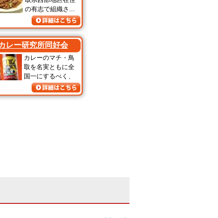
の有志で組織さ...
カレー研究所同好会
カレーのマチ・鳥
取を名実ともに全
国一にするべく、
...