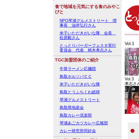
食で地域を元気にする食のみやこ
びと
NPO琴浦グルメストリート 理
事長 油井弘行さん
米子いただきがいな隊 会長
松原毅さん
Vol
とっとりバーガーフェスタ実行
委員会 代表 柄木孝志さん
TGC加盟団体のご紹介
牛骨ラーメン応麺団
鳥取ホルソバＣＣ
Vol
孝志さ
米子いただきがいな隊
鳥取とうふちくわ総研
琴浦グルメストリート
鳥取県地産会
鳥取カレー倶楽部
琴浦あごカツカレー広報部
カレー研究所同好会