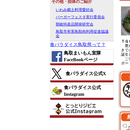
その他・団体のご紹介
いわみ郷土料理愛好会
バーガーフェスタ実行委員会
那岐特産品開発研究会
鳥取市有害鳥獣肉利用促進協議
会
ＴＧ
食パラダイス鳥取県って？
豊か
きて
鳥取まいもん宣隊
誕生
ご当
FaceBookページ
ポー
食パラダイス公式X
食パラダイス公式
Instagram
取...