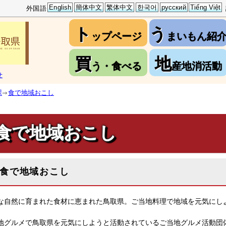
English
簡体中文
繁体中文
한국어
русский
Tiếng Việt
外国語
ト
う
ップページ
まいもん紹
買
地
う・食べる
産地消活動
せ
課
食で地域おこし
食で地域おこし
食で地域おこし
な自然に育まれた食材に恵まれた鳥取県。ご当地料理で地域を元気にし
。
地グルメで鳥取県を元気にしようと活動されているご当地グルメ活動団