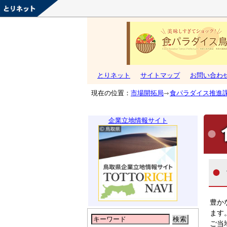
とりネット
サイトマップ
お問い合わ
現在の位置：
市場開拓局
食パラダイス推進
企業立地情報サイト
豊か
ます
検索
ご当