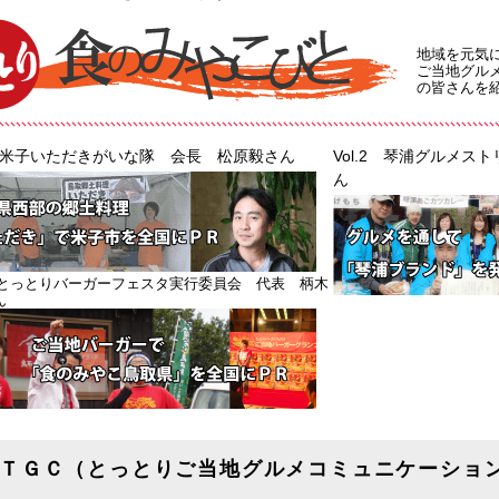
地域を元気
ご当地グル
の皆さんを
.1 米子いただきがいな隊 会長 松原毅さん
Vol.2 琴浦グルメ
ん
.3 とっとりバーガーフェスタ実行委員会 代表 柄木
ん
ＴＧＣ（とっとりご当地グルメコミュニケーショ