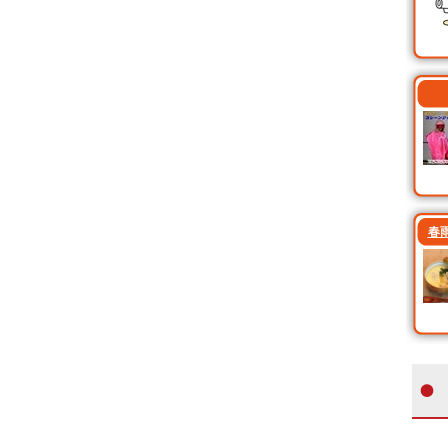
活...
に...
春