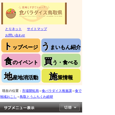
とりネット
サイトマップ
お問い合わせ
ト
う
ップページ
まいもん紹介
食
買
のイベント
う・食べる
地
施
産地消活動
策情報
現在の位置：
市場開拓局
食パラダイス推進課
食で
地域おこし
鳥取とうふちくわ総研