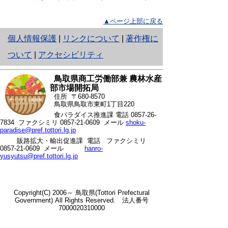
▲ページ上部に戻る
と
個人情報保護
|
リンクについて
|
著作権に
り
ついて
|
アクセシビリティ
ネ
鳥取県商工労働部兼 農林水産
ッ
部市場開拓局
住所 〒680-8570
ト
鳥取県鳥取市東町1丁目220
食パラダイス推進課 電話
0857-26-
へ
7834
ファクシミリ 0857-21-0609 メール
shoku-
paradise@pref.tottori.lg.jp
の
販路拡大・輸出促進課 電話
ファクシミリ
0857-21-0609 メール
hanro-
yusyutsu@pref.tottori.lg.jp
Copyright(C) 2006～ 鳥取県(Tottori Prefectural
Government) All Rights Reserved. 法人番号
7000020310000