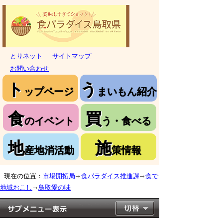
とりネット
サイトマップ
お問い合わせ
ト
う
ップページ
まいもん紹介
食
買
のイベント
う・食べる
地
施
産地消活動
策情報
現在の位置：
市場開拓局
食パラダイス推進課
食で
地域おこし
鳥取愛の味