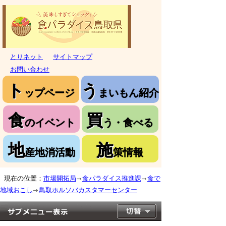
とりネット
サイトマップ
お問い合わせ
ト
う
ップページ
まいもん紹介
食
買
のイベント
う・食べる
地
施
産地消活動
策情報
現在の位置：
市場開拓局
食パラダイス推進課
食で
地域おこし
鳥取ホルソバカスタマーセンター