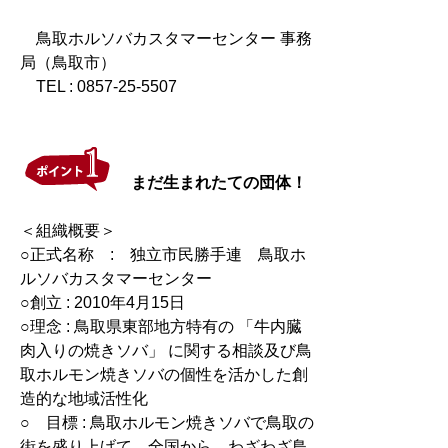
鳥取ホルソバカスタマーセンター 事務
局（鳥取市）
TEL : 0857-25-5507
まだ生まれたての団体！
＜組織概要＞
○正式名称 : 独立市民勝手連 鳥取ホ
ルソバカスタマーセンター
○創立 : 2010年4月15日
○理念 : 鳥取県東部地方特有の 「牛内臓
肉入りの焼きソバ」 に関する相談及び鳥
取ホルモン焼きソバの個性を活かした創
造的な地域活性化
○ 目標 : 鳥取ホルモン焼きソバで鳥取の
街を盛り上げて、全国から、わざわざ鳥