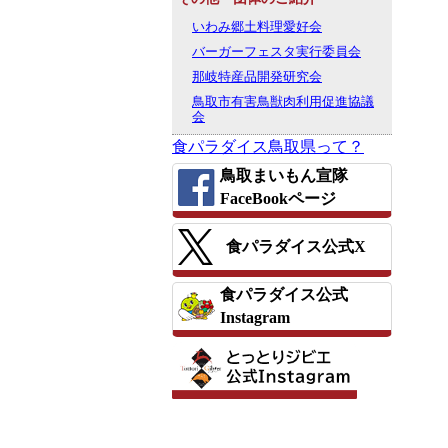
いわみ郷土料理愛好会
バーガーフェスタ実行委員会
那岐特産品開発研究会
鳥取市有害鳥獣肉利用促進協議
会
食パラダイス鳥取県って？
鳥取まいもん宣隊
FaceBookページ
食パラダイス公式X
食パラダイス公式
Instagram