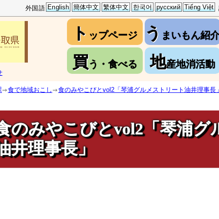
English
簡体中文
繁体中文
한국어
русский
Tiếng Việt
外国語
ト
う
ップページ
まいもん紹
買
地
う・食べる
産地消活動
せ
課
食で地域おこし
食のみやこびとvol2「琴浦グルメストリート油井理事長
食のみやこびとvol2「琴浦
油井理事長」