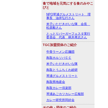
食で地域を元気にする食のみやこ
びと
NPO琴浦グルメストリート 理
事長 油井弘行さん
米子いただきがいな隊 会長
松原毅さん
とっとりバーガーフェスタ実行
委員会 代表 柄木孝志さん
TGC加盟団体のご紹介
牛骨ラーメン応麺団
鳥取ホルソバＣＣ
米子いただきがいな隊
鳥取とうふちくわ総研
琴浦グルメストリート
鳥取県地産会
鳥取カレー倶楽部
琴浦あごカツカレー広報部
カレー研究所同好会
その他・団体のご紹介