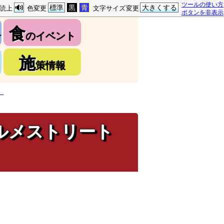
ツールの使い方
標準
黒
青
大きくする
読上
色変更
文字サイズ変更
ボタンを非表示
食
介
のイベント
施
策情報
」
グルメストリート