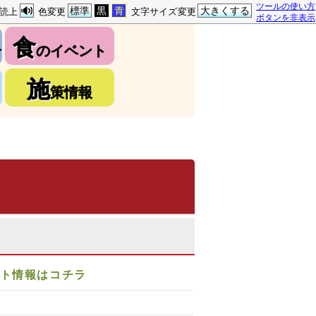
ツールの使い方
標準
黒
青
大きくする
読上
色変更
文字サイズ変更
ボタンを非表示
食
介
のイベント
施
策情報
ント情報はコチラ