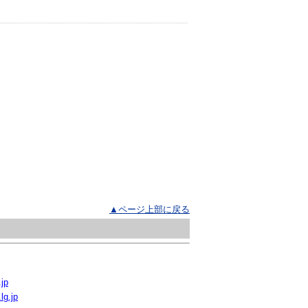
▲ページ上部に戻る
.jp
lg.jp