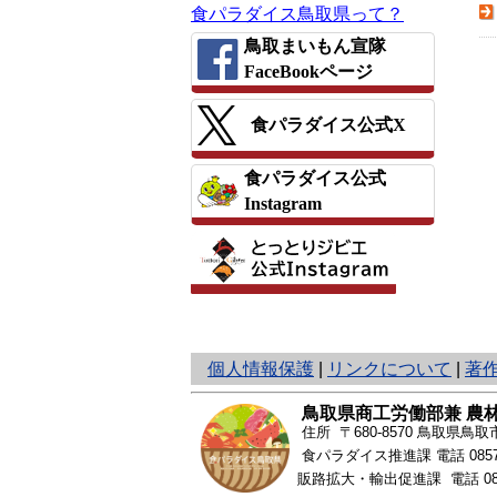
食パラダイス鳥取県って？
鳥取まいもん宣隊
FaceBookページ
食パラダイス公式X
食パラダイス公式
Instagram
と
個人情報保護
|
リンクについて
|
著
り
ネ
鳥取県商工労働部兼 農
ッ
住所 〒680-8570
鳥取県鳥取市
ト
食パラダイス推進課 電話
085
へ
販路拡大・輸出促進課 電話
0
の