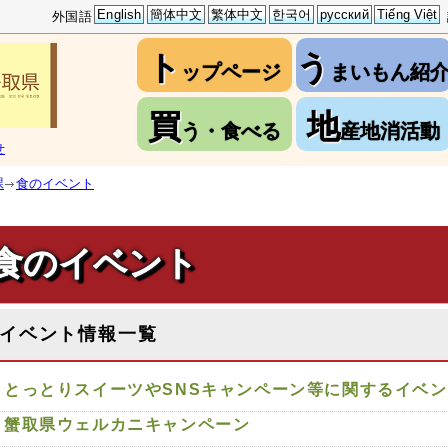
English
簡体中文
繁体中文
한국어
русский
Tiếng Việt
外国語
ト
う
ップページ
まいもん紹
買
地
う・食べる
産地消活動
せ
課
食のイベント
食のイベント
イベント情報一覧
とっとりスイーツやSNSキャンペーン等に関するイベ
蟹取県ウェルカニキャンペーン