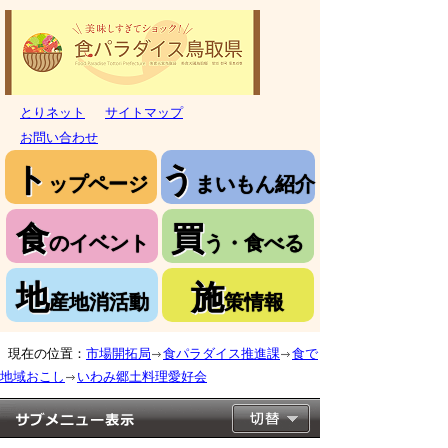
とりネット
サイトマップ
お問い合わせ
ト
う
ップページ
まいもん紹介
食
買
のイベント
う・食べる
地
施
産地消活動
策情報
現在の位置：
市場開拓局
食パラダイス推進課
食で
地域おこし
いわみ郷土料理愛好会