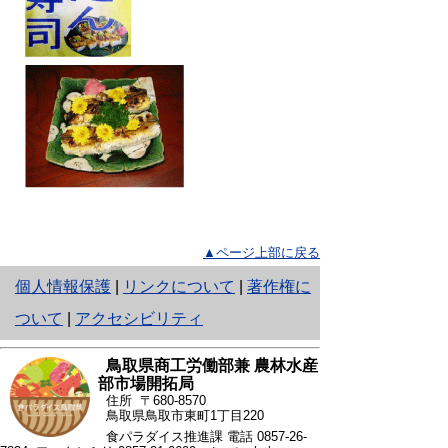
▲ページ上部に戻る
と
個人情報保護
|
リンクについて
|
著作権に
り
ついて
|
アクセシビリティ
ネ
鳥取県商工労働部兼 農林水産
ッ
部市場開拓局
住所 〒680-8570
ト
鳥取県鳥取市東町1丁目220
食パラダイス推進課 電話
0857-26-
へ