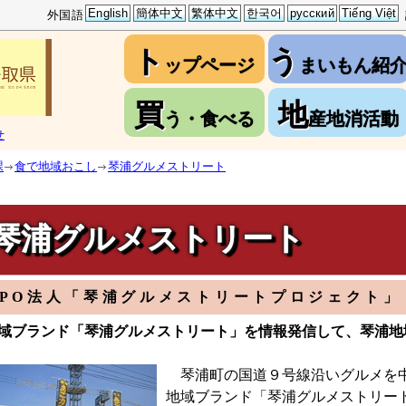
English
簡体中文
繁体中文
한국어
русский
Tiếng Việt
外国語
ト
う
ップページ
まいもん紹
買
地
う・食べる
産地消活動
せ
課
食で地域おこし
琴浦グルメストリート
琴浦グルメストリート
NPO法人「琴浦グルメストリートプロジェクト」
域ブランド「琴浦グルメストリート」を情報発信して、琴浦地
琴浦町の国道９号線沿いグルメを中
地域ブランド「琴浦グルメストリー