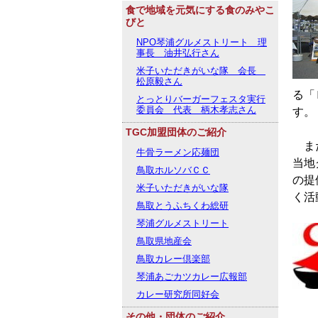
食で地域を元気にする食のみやこ
びと
NPO琴浦グルメストリート 理
事長 油井弘行さん
米子いただきがいな隊 会長
松原毅さん
る「
とっとりバーガーフェスタ実行
委員会 代表 柄木孝志さん
す。
TGC加盟団体のご紹介
また
牛骨ラーメン応麺団
当地
鳥取ホルソバＣＣ
の提
米子いただきがいな隊
く活
鳥取とうふちくわ総研
琴浦グルメストリート
鳥取県地産会
鳥取カレー倶楽部
琴浦あごカツカレー広報部
カレー研究所同好会
その他・団体のご紹介