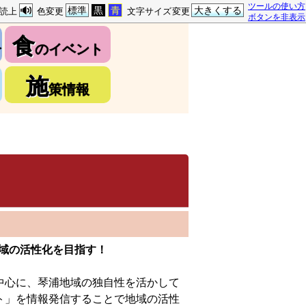
ツールの使い方
標準
黒
青
大きくする
読上
色変更
文字サイズ変更
ボタンを非表示
食
介
のイベント
施
策情報
域の活性化を目指す！
心に、琴浦地域の独自性を活かして
ト」を情報発信することで地域の活性