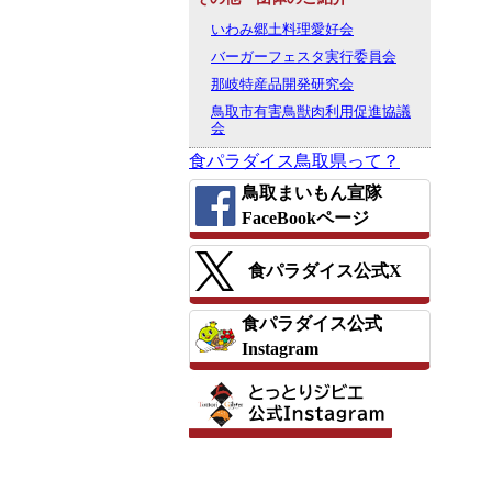
いわみ郷土料理愛好会
バーガーフェスタ実行委員会
那岐特産品開発研究会
鳥取市有害鳥獣肉利用促進協議
会
食パラダイス鳥取県って？
鳥取まいもん宣隊
FaceBookページ
食パラダイス公式X
食パラダイス公式
Instagram