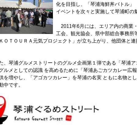
化を目指し、「琴浦海鮮丼バトル」
イベントを次々と実施して琴浦町の
2011年6月には、エリア内の商業
工会、観光協会、県中部総合事務所
ＫＯＴＯＵＲＡ元気プロジェクト」が立ち上がり、他団体と連
、琴浦グルメストリートのグルメ企画第１弾である「琴浦ア
グルメとしての認識 を高めるために「琴浦あごカツカレー広報
供を増やし、「アゴカツカレー」を琴浦の名実 ともに名物と
動中です。