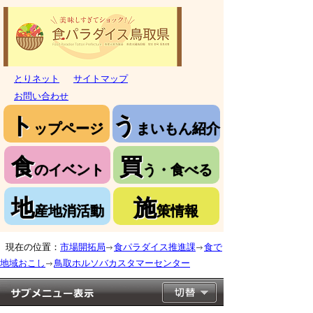
とりネット
サイトマップ
お問い合わせ
ト
う
ップページ
まいもん紹介
食
買
のイベント
う・食べる
地
施
産地消活動
策情報
現在の位置：
市場開拓局
食パラダイス推進課
食で
地域おこし
鳥取ホルソバカスタマーセンター