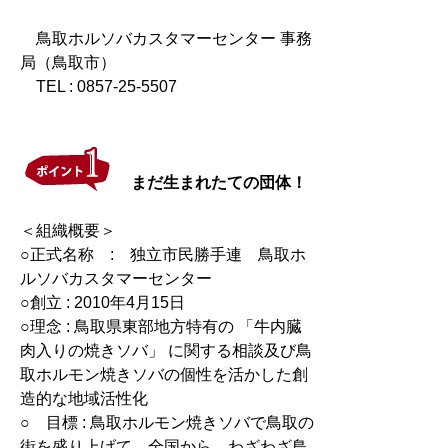
鳥取ホルソバカスタマーセンター 事務
局（鳥取市）
TEL : 0857-25-5507
まだ生まれたての団体！
＜組織概要＞
○正式名称 : 独立市民勝手連 鳥取ホ
ルソバカスタマーセンター
○創立 : 2010年4月15日
○理念 : 鳥取県東部地方特有の 「牛内臓
肉入りの焼きソバ」 に関する相談及び鳥
取ホルモン焼きソバの個性を活かした創
造的な地域活性化
○ 目標 : 鳥取ホルモン焼きソバで鳥取の
街を盛り上げて、全国から、わざわざ鳥