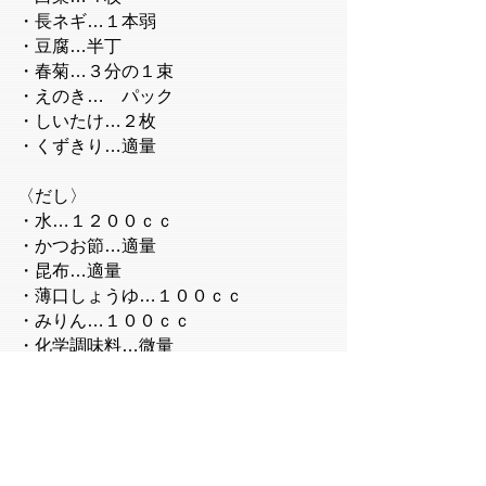
・長ネギ…１本弱
・豆腐…半丁
・春菊…３分の１束
・えのき… パック
・しいたけ…２枚
・くずきり…適量
〈だし〉
・水…１２００ｃｃ
・かつお節…適量
・昆布…適量
・薄口しょうゆ…１００ｃｃ
・みりん…１００ｃｃ
・化学調味料…微量
【作り方】
（１）ばばあのぬめりを金たわしでしっかり
と落とし、内臓、頭を切り落とし、３枚にお
ろす