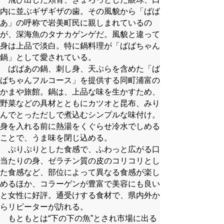
内に並ぶギザギザの歯。その風貌から「ばば
あ」の呼称で岩美町民に親しまれているの
が、深海魚のタナカゲンゲだ。風貌と違って
身は上品で淡白。特に鍋料理が「ばばちゃん
鍋」として愛されている。
ばばあの鍋、刺し身、天ぷらを含めた「ば
ばちゃんフルコース」を提供する同町浦富の
かまや旅館。鍋は、上品な味を生かすため、
野菜などの具材とともにカツオと昆布、みり
んでとっただしで煮込むシンプルな味付け。
身を入れる前に熱湯をくぐらせ冷水でしめる
ことで、うま味を閉じ込める。
ぷりぷりとした食感で、ふわっと広がる口
当たりの身、ゼラチン質の皮のコリコリとし
た食感など、部位によって異なる食感が楽し
めるほか、コラーゲンが豊富で美容にも良い
と女性に好評。通受けする食材で、県内外か
らリピーターが訪れる。
もともとは“下の下の魚”とされ市場に出る