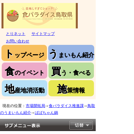
とりネット
サイトマップ
お問い合わせ
ト
う
ップページ
まいもん紹介
食
買
のイベント
う・食べる
地
施
産地消活動
策情報
現在の位置：
市場開拓局
食パラダイス推進課
鳥取
のうまいもん紹介
ばばちゃん鍋