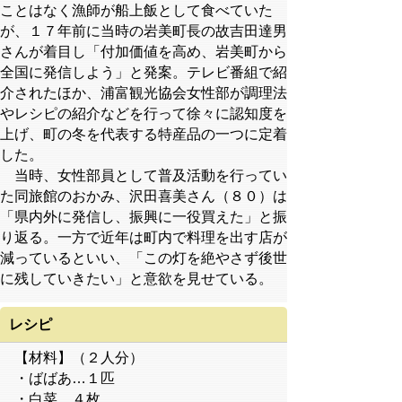
ことはなく漁師が船上飯として食べていた
が、１７年前に当時の岩美町長の故吉田達男
さんが着目し「付加価値を高め、岩美町から
全国に発信しよう」と発案。テレビ番組で紹
介されたほか、浦富観光協会女性部が調理法
やレシピの紹介などを行って徐々に認知度を
上げ、町の冬を代表する特産品の一つに定着
した。
当時、女性部員として普及活動を行ってい
た同旅館のおかみ、沢田喜美さん（８０）は
「県内外に発信し、振興に一役買えた」と振
り返る。一方で近年は町内で料理を出す店が
減っているといい、「この灯を絶やさず後世
に残していきたい」と意欲を見せている。
レシピ
【材料】（２人分）
・ばばあ…１匹
・白菜…４枚