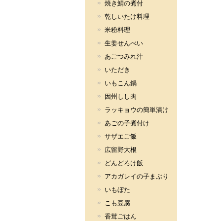
焼き鯖の煮付
乾しいたけ料理
米粉料理
生姜せんべい
あごつみれ汁
いただき
いもこん鍋
因州しし肉
ラッキョウの簡単漬け
あごの子煮付け
サザエご飯
広留野大根
どんどろけ飯
アカガレイの子まぶり
いもぼた
こも豆腐
香茸ごはん