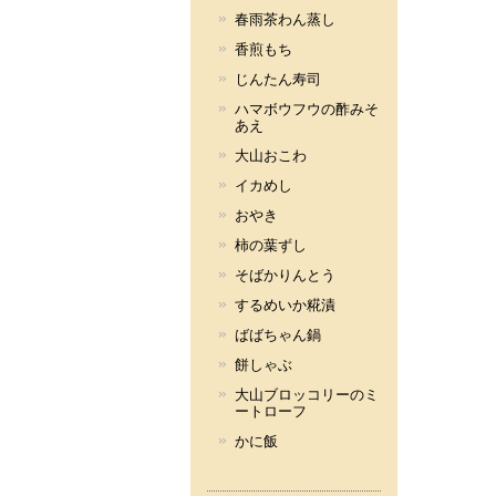
春雨茶わん蒸し
香煎もち
じんたん寿司
ハマボウフウの酢みそ
あえ
大山おこわ
イカめし
おやき
柿の葉ずし
そばかりんとう
するめいか糀漬
ばばちゃん鍋
餅しゃぶ
大山ブロッコリーのミ
ートローフ
かに飯