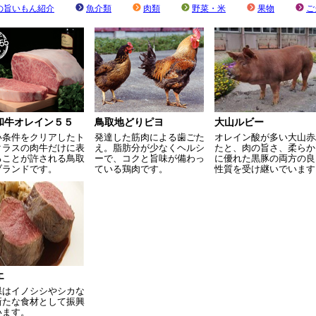
の旨いもん紹介
魚介類
肉類
野菜・米
果物
ご
和牛オレイン５５
鳥取地どりピヨ
大山ルビー
い条件をクリアしたト
発達した筋肉による歯ごた
オレイン酸が多い大山赤
クラスの肉牛だけに表
え。脂肪分が少なくヘルシ
たと、肉の旨さ、柔らか
ることが許される鳥取
ーで、コクと旨味が備わっ
に優れた黒豚の両方の良
ブランドです。
ている鶏肉です。
性質を受け継いでいます
エ
県はイノシシやシカな
新たな食材として振興
います。