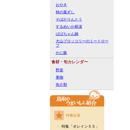
おやき
柿の葉ずし
そばかりんとう
するめいか糀漬
ばばちゃん鍋
大山ブロッコリーのミートロー
フ
かに飯
食材・旬カレンダー
野菜
果物
魚介類
特集「オレイン５５」