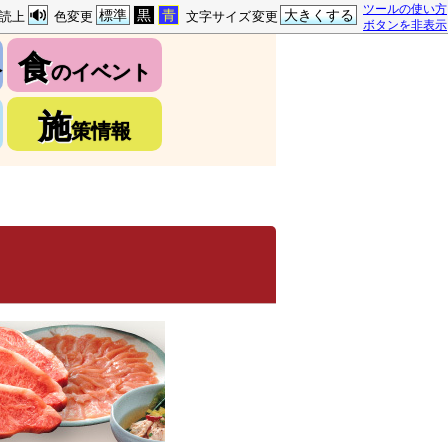
ツールの使い方
標準
黒
青
大きくする
読上
色変更
文字サイズ変更
ボタンを非表示
食
介
のイベント
施
策情報