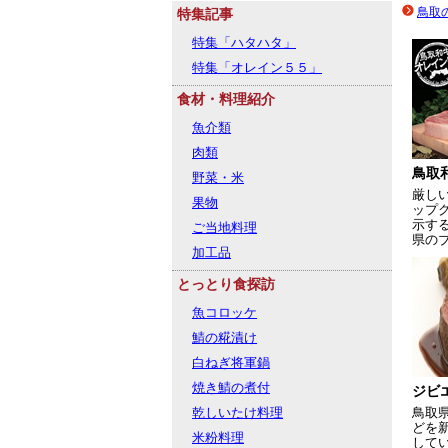
鳥取
特集記事
特集「ハタハタ」
特集「オレイン５５」
食材・料理紹介
魚介類
肉類
鳥取
野菜・米
厳し
果物
ップ
示す
ご当地料理
県の
加工品
とっとり食探訪
魚コロッケ
鯖の糀漬け
白ねぎ将軍鍋
焼き鯖の煮付
ジビ
乾しいたけ料理
鳥取
どを
米粉料理
して