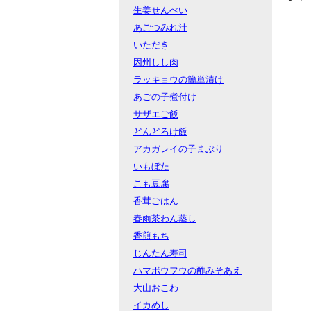
生姜せんべい
あごつみれ汁
いただき
因州しし肉
ラッキョウの簡単漬け
あごの子煮付け
サザエご飯
どんどろけ飯
アカガレイの子まぶり
いもぼた
こも豆腐
香茸ごはん
春雨茶わん蒸し
香煎もち
じんたん寿司
ハマボウフウの酢みそあえ
大山おこわ
イカめし