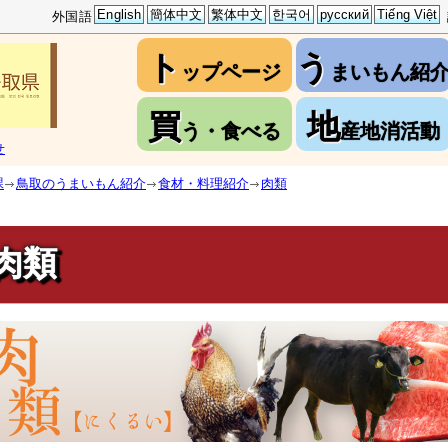
English
簡体中文
繁体中文
한국어
русский
Tiếng Việt
外国語
ト
う
ップページ
まいもん紹
買
地
う・食べる
産地消活動
せ
課
鳥取のうまいもん紹介
食材・料理紹介
肉類
肉類