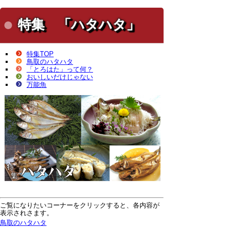
特集 「ハタハタ」
特集TOP
鳥取のハタハタ
「とろはた」って何？
おいしいだけじゃない
万能魚
ご覧になりたいコーナーをクリックすると、各内容が
表示されさます。
鳥取のハタハタ