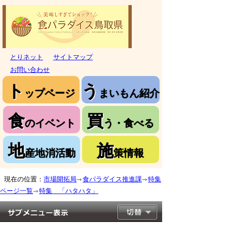
とりネット
サイトマップ
お問い合わせ
ト
う
ップページ
まいもん紹介
食
買
のイベント
う・食べる
地
施
産地消活動
策情報
現在の位置：
市場開拓局
食パラダイス推進課
特集
ページ一覧
特集 「ハタハタ」