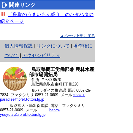
関連リンク
「鳥取のうまいもん紹介」のハタハタの
紹介ページ
▲ページ上部に戻る
と
個人情報保護
|
リンクについて
|
著作権に
り
ついて
|
アクセシビリティ
ネ
鳥取県商工労働部兼 農林水産
ッ
部市場開拓局
住所 〒680-8570
ト
鳥取県鳥取市東町1丁目220
食パラダイス推進課 電話
0857-26-
へ
7834
ファクシミリ 0857-21-0609 メール
shoku-
paradise@pref.tottori.lg.jp
の
販路拡大・輸出促進課 電話
ファクシミリ
0857-21-0609 メール
hanro-
yusyutsu@pref.tottori.lg.jp