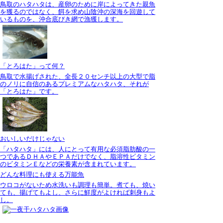
鳥取のハタハタは、産卵のために岸によってきた親魚
を獲るのではなく、餌を求め山陰沖の深海を回遊して
いるものを、沖合底びき網で漁獲します。
「とろはた」って何？
鳥取で水揚げされた、全長２０センチ以上の大型で脂
のノリに自信のあるプレミアムなハタハタ、それが
「とろはた」です。
おいしいだけじゃない
「ハタハタ」には、人にとって有用な必須脂肪酸の一
つであるＤＨＡやＥＰＡだけでなく、脂溶性ビタミン
のビタミンＥなどの栄養素が含まれています。
どんな料理にも使える万能魚
ウロコがないため水洗いも調理も簡単。煮ても、焼い
ても、揚げてもよし、さらに鮮度がよければ刺身もよ
し。