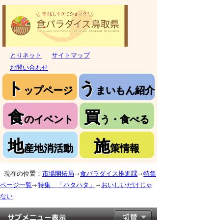
とりネット
サイトマップ
お問い合わせ
ト
う
ップページ
まいもん紹介
食
買
のイベント
う・食べる
地
施
産地消活動
策情報
現在の位置：
市場開拓局
食パラダイス推進課
特集
ページ一覧
特集 「ハタハタ」
おいしいだけじゃ
ない