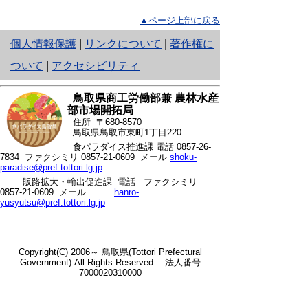
▲ページ上部に戻る
と
個人情報保護
|
リンクについて
|
著作権に
り
ついて
|
アクセシビリティ
ネ
鳥取県商工労働部兼 農林水産
ッ
部市場開拓局
住所 〒680-8570
ト
鳥取県鳥取市東町1丁目220
食パラダイス推進課 電話
0857-26-
へ
7834
ファクシミリ 0857-21-0609 メール
shoku-
paradise@pref.tottori.lg.jp
の
販路拡大・輸出促進課 電話
ファクシミリ
0857-21-0609 メール
hanro-
yusyutsu@pref.tottori.lg.jp
Copyright(C) 2006～ 鳥取県(Tottori Prefectural
Government) All Rights Reserved. 法人番号
7000020310000