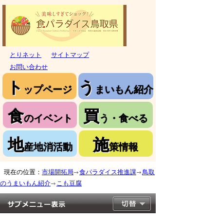
とりネット
サイトマップ
お問い合わせ
ト
う
ップページ
まいもん紹介
食
買
のイベント
う・食べる
地
施
産地消活動
策情報
現在の位置：
市場開拓局
食パラダイス推進課
鳥取
のうまいもん紹介
こも豆腐