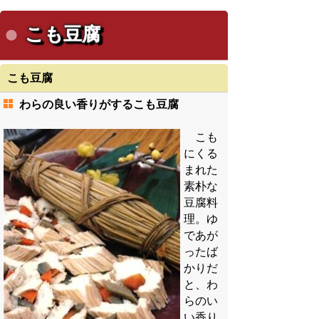
こも豆腐
こも豆腐
わらの良い香りがするこも豆腐
こも
にくる
まれた
素朴な
豆腐料
理。ゆ
であが
ったば
かりだ
と、わ
らのい
い香り