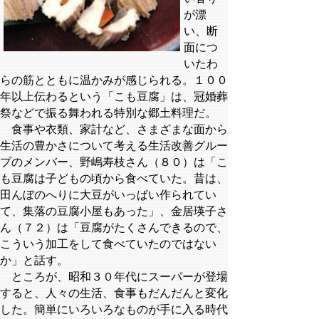
が漂
い、断
面につ
いたわ
らの筋とともに温かみが感じられる。１００
年以上伝わるという「こも豆腐」は、冠婚葬
祭などで振る舞われる特別な郷土料理だ。
食事や衣類、家計など、さまざまな面から
生活の豊かさについて考える生活改善グルー
プのメンバー、野嶋寿枝さん（８０）は「こ
も豆腐は子どもの頃から食べていた。昔は、
田んぼのへりに大豆がいっぱい作られてい
て、集落の豆腐小屋もあった」、金居瑛子さ
ん（７２）は「豆腐がたくさんできるので、
こういう加工をして食べていたのではない
か」と話す。
ところが、昭和３０年代にスーパーが登場
すると、人々の生活、食事もだんだんと変化
した。簡単にいろいろなものが手に入る時代