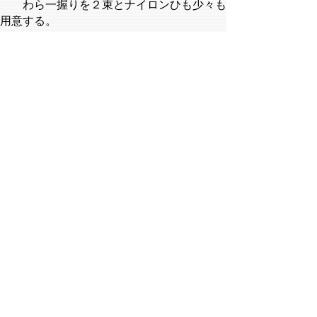
わら一握りを２束とナイロンひも少々も
用意する。
【作り方】
（１）わらを３５センチくらいに切りそろ
え、一方の端を縛っておく。わらを広げて、
四つ切りにした豆腐のうち二つを縦に並べ
る。
（２）ニンジン・ゴボウを豆腐の中に押し込
むようにはさみ入れ、切り口に塩少々を振っ
て、わらで豆腐を包むように合わせて、わら
のもう一方の端も縛り、全体をひもでしっか
りくくる。
（３）１５分くらい蒸すかゆでて、冷めたら
わらを取り除く。鍋にだし汁と調味料を入れ
てゆであがった豆腐に味を含ませるようにし
ばらく煮る。
▲ページ上部に戻る