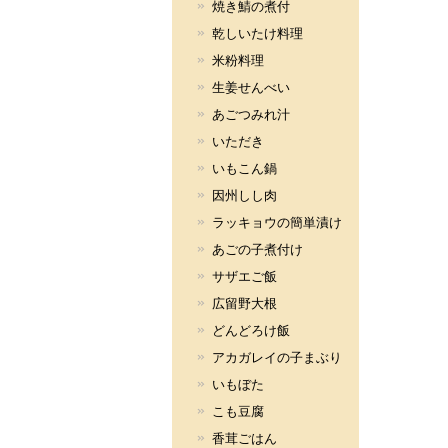
焼き鯖の煮付
乾しいたけ料理
米粉料理
生姜せんべい
あごつみれ汁
いただき
いもこん鍋
因州しし肉
ラッキョウの簡単漬け
あごの子煮付け
サザエご飯
広留野大根
どんどろけ飯
アカガレイの子まぶり
いもぼた
こも豆腐
香茸ごはん