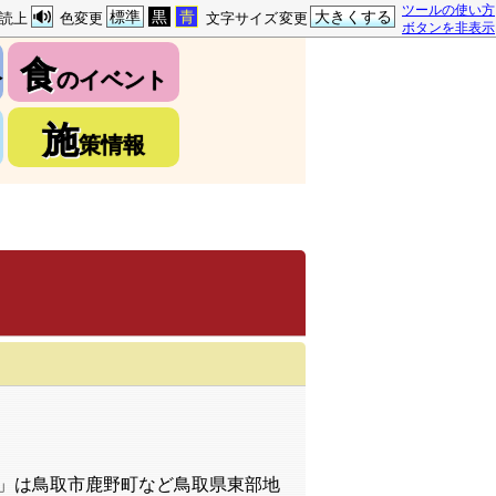
ツールの使い方
標準
黒
青
大きくする
読上
色変更
文字サイズ変更
ボタンを非表示
食
介
のイベント
施
策情報
」は鳥取市鹿野町など鳥取県東部地