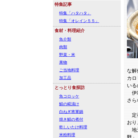
特集記事
特集「ハタハタ」
特集「オレイン５５」
食材・料理紹介
魚介類
肉類
野菜・米
果物
ご当地料理
な解
加工品
カロ
いる
とっとり食探訪
伊吹
魚コロッケ
さら
鯖の糀漬け
白ねぎ将軍鍋
定番
焼き鯖の煮付
おり
乾しいたけ料理
地元
米粉料理
野」