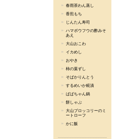
春雨茶わん蒸し
香煎もち
じんたん寿司
ハマボウフウの酢みそ
あえ
大山おこわ
イカめし
おやき
柿の葉ずし
そばかりんとう
するめいか糀漬
ばばちゃん鍋
餅しゃぶ
大山ブロッコリーのミ
ートローフ
かに飯