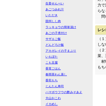
生姜せんべい
力で
あごつみれ汁
らな
いただき
問い
因州しし肉
ラッキョウの簡単漬け
レシ
あごの子煮付け
（１
サザエご飯
しな
どんどろけ飯
（２
アカガレイの子まぶり
菜、
いもぼた
材料
こも豆腐
もち
香茸ごはん
春雨茶わん蒸し
香煎もち
じんたん寿司
ハマボウフウの酢みそあえ
大山おこわ
イカめし