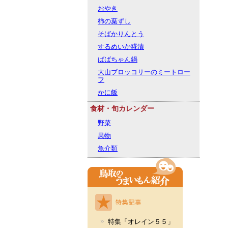
おやき
柿の葉ずし
そばかりんとう
するめいか糀漬
ばばちゃん鍋
大山ブロッコリーのミートロー
フ
かに飯
食材・旬カレンダー
野菜
果物
魚介類
特集「オレイン５５」