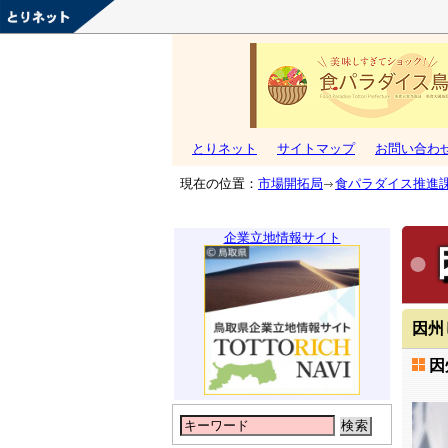
とりネット
サイトマップ
お問い合わ
現在の位置：
市場開拓局
食パラダイス推進
企業立地情報サイト
因州
因
検索