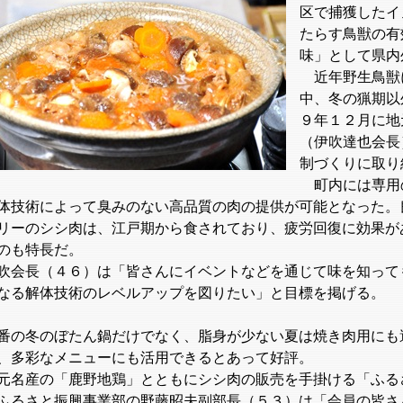
区で捕獲したイ
たらす鳥獣の有
味」として県内
近年野生鳥獣
中、冬の猟期以
９年１２月に地
（伊吹達也会長
制づくりに取り
町内には専用
体技術によって臭みのない高品質の肉の提供が可能となった。
リーのシシ肉は、江戸期から食されており、疲労回復に効果が
のも特長だ。
会長（４６）は「皆さんにイベントなどを通じて味を知って
なる解体技術のレベルアップを図りたい」と目標を掲げる。
の冬のぼたん鍋だけでなく、脂身が少ない夏は焼き肉用にも
、多彩なメニューにも活用できるとあって好評。
名産の「鹿野地鶏」とともにシシ肉の販売を手掛ける「ふる
ふるさと振興事業部の野藤昭夫副部長（５３）は「会員の皆さ