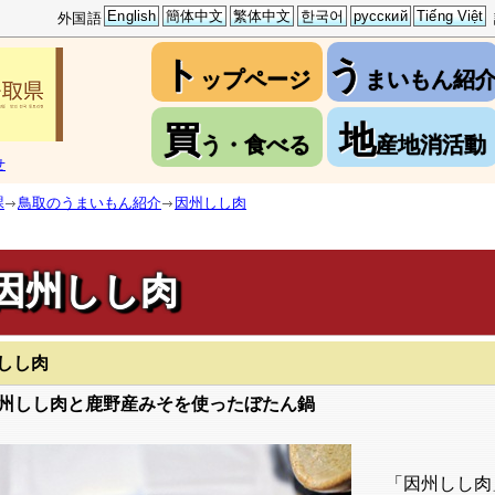
English
簡体中文
繁体中文
한국어
русский
Tiếng Việt
外国語
ト
う
ップページ
まいもん紹
買
地
う・食べる
産地消活動
せ
課
鳥取のうまいもん紹介
因州しし肉
因州しし肉
しし肉
州しし肉と鹿野産みそを使ったぼたん鍋
「因州しし肉