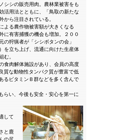
ノシシの販売用肉。農林業被害をも
効活用法とともに、「鳥取の新たな
外から注目されている。
による農作物被害額が大きくなる
外に有害捕獲の機会も増加。２００
元の狩猟者が「シシボタンの会」
）を立ち上げ、流通に向けた生産体
組む。
の食肉解体施設があり、会員の高度
良質な動物性タンパク質が豊富で低
あるビタミンＢ群などを多く含んで
もらい、今後も安全・安心を第一に
適して
さと鹿
んの尽