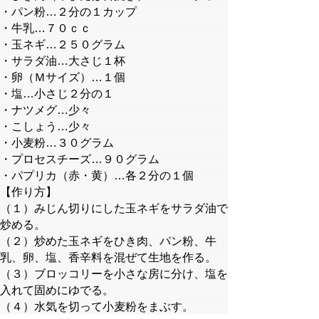
・パン粉…２分の１カップ
・牛乳…７０ｃｃ
・玉ネギ…２５０グラム
・サラダ油…大さじ１杯
・卵（Ｍサイズ）…１個
・塩…小さじ２分の１
・ナツメグ…少々
・こしょう…少々
・小麦粉…３０グラム
・プロセスチーズ…９０グラム
・パプリカ（赤・黄）…各２分の１個
【作り方】
（１）みじん切りにした玉ネギをサラダ油で
炒める。
（２）炒めた玉ネギをひき肉、パン粉、牛
乳、卵、塩、香辛料を混ぜて生地を作る。
（３）ブロッコリーを小さな房に分け、塩を
入れて固めにゆでる。
（４）水気を切って小麦粉をまぶす。