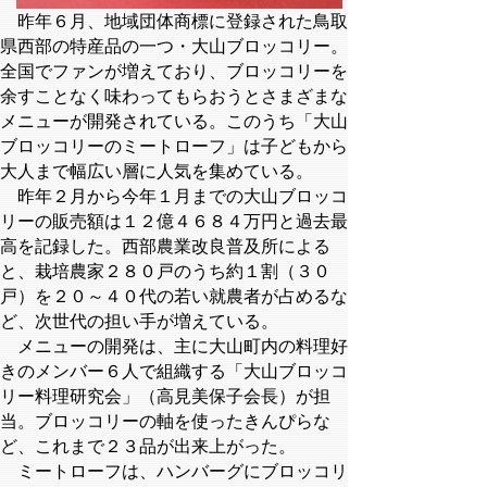
昨年６月、地域団体商標に登録された鳥取
県西部の特産品の一つ・大山ブロッコリー。
全国でファンが増えており、ブロッコリーを
余すことなく味わってもらおうとさまざまな
メニューが開発されている。このうち「大山
ブロッコリーのミートローフ」は子どもから
大人まで幅広い層に人気を集めている。
昨年２月から今年１月までの大山ブロッコ
リーの販売額は１２億４６８４万円と過去最
高を記録した。西部農業改良普及所による
と、栽培農家２８０戸のうち約１割（３０
戸）を２０～４０代の若い就農者が占めるな
ど、次世代の担い手が増えている。
メニューの開発は、主に大山町内の料理好
きのメンバー６人で組織する「大山ブロッコ
リー料理研究会」（高見美保子会長）が担
当。ブロッコリーの軸を使ったきんぴらな
ど、これまで２３品が出来上がった。
ミートローフは、ハンバーグにブロッコリ