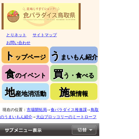
とりネット
サイトマップ
お問い合わせ
ト
う
ップページ
まいもん紹介
食
買
のイベント
う・食べる
地
施
産地消活動
策情報
現在の位置：
市場開拓局
食パラダイス推進課
鳥取
のうまいもん紹介
大山ブロッコリーのミートローフ