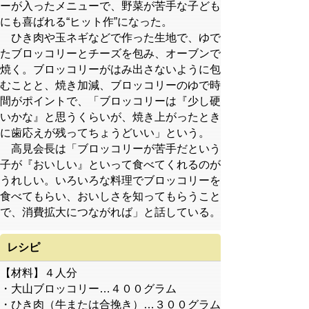
ーが入ったメニューで、野菜が苦手な子ども
にも喜ばれる“ヒット作”になった。
ひき肉や玉ネギなどで作った生地で、ゆで
たブロッコリーとチーズを包み、オーブンで
焼く。ブロッコリーがはみ出さないように包
むことと、焼き加減、ブロッコリーのゆで時
間がポイントで、「ブロッコリーは『少し硬
いかな』と思うくらいが、焼き上がったとき
に歯応えが残ってちょうどいい」という。
高見会長は「ブロッコリーが苦手だという
子が『おいしい』といって食べてくれるのが
うれしい。いろいろな料理でブロッコリーを
食べてもらい、おいしさを知ってもらうこと
で、消費拡大につながれば」と話している。
レシピ
【材料】４人分
・大山ブロッコリー…４００グラム
・ひき肉（牛または合挽き）…３００グラム