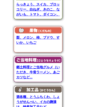
らっきょう、スイカ、ブロッ
コリー、白ねぎ、きのこ、な
がいも、トマト、ダイコン、
米など...
梨、メロン、柿、ブドウ、す
いか
、いちご
郷土料理とご当地グルメ（い
ただき、牛骨ラーメン、あご
カツなど...
酒各種、とうふちくわ、しょ
うがせんべい、イカの麹漬
け、特産加工品など...