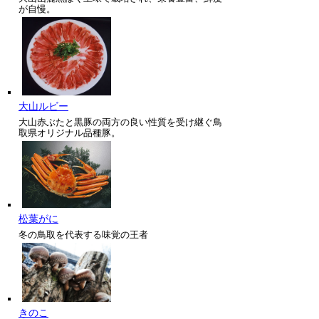
が自慢。
大山ルビー
大山赤ぶたと黒豚の両方の良い性質を受け継ぐ鳥
取県オリジナル品種豚。
松葉がに
冬の鳥取を代表する味覚の王者
きのこ