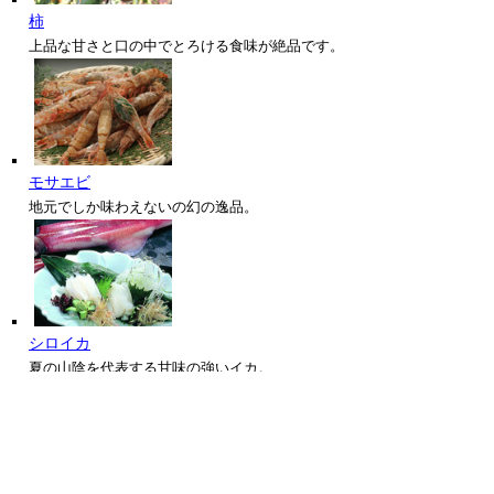
柿
上品な甘さと口の中でとろける食味が絶品です。
モサエビ
地元でしか味わえないの幻の逸品。
シロイカ
夏の山陰を代表する甘味の強いイカ。