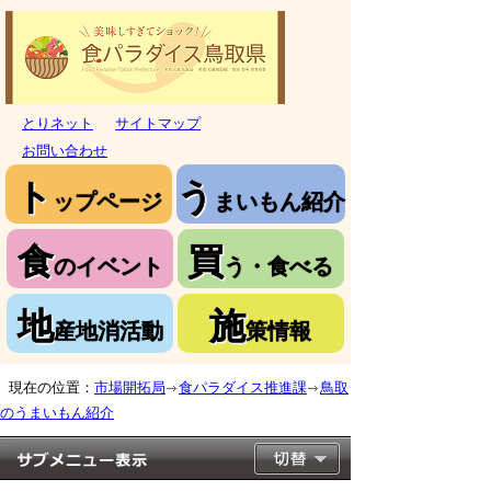
とりネット
サイトマップ
お問い合わせ
ト
う
ップページ
まいもん紹介
食
買
のイベント
う・食べる
地
施
産地消活動
策情報
現在の位置：
市場開拓局
食パラダイス推進課
鳥取
のうまいもん紹介