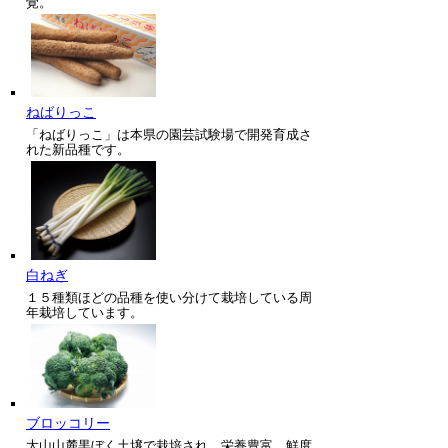
覚。
ねばりっこ
「ねばりっこ」は本県の園芸試験場で開発育成さ
れた新品種です。
白ねぎ
１５種類ほどの品種を使い分けて栽培している周
年栽培しています。
ブロッコリー
大山山麓黒ぼく土壌で栽培され、栄養豊富、鮮度