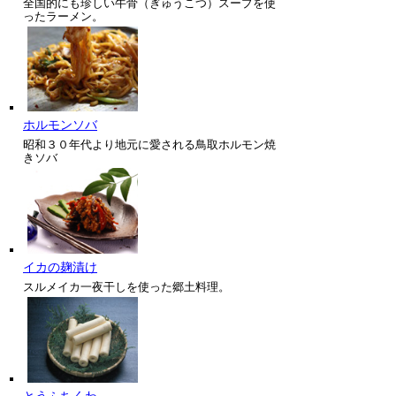
全国的にも珍しい牛骨（ぎゅうこつ）スープを使
ったラーメン。
ホルモンソバ
昭和３０年代より地元に愛される鳥取ホルモン焼
きソバ
イカの麹漬け
スルメイカ一夜干しを使った郷土料理。
とうふちくわ