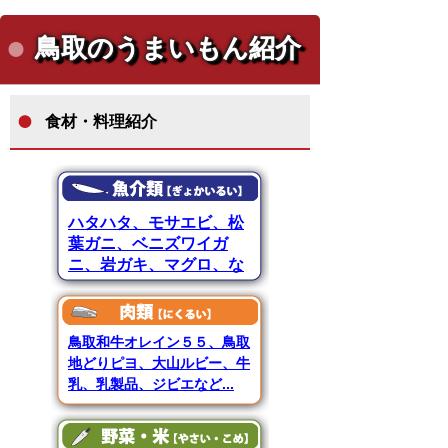
鳥取のうまいもん紹介
食材・料理紹介
ハタハタ、モサエビ、松
葉ガニ、ベニズワイガ
ニ、岩ガキ、マグロ、な
ど...
鳥取和牛オレイン５５、鳥取
地どりピヨ、大山ルビー、牛
乳、乳製品、ジビエなど...