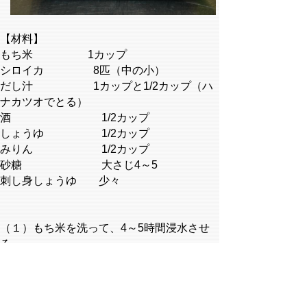
【材料】
もち米 1カップ
シロイカ 8匹（中の小）
だし汁 1カップと1/2カップ（ハ
ナカツオでとる）
酒 1/2カップ
しょうゆ 1/2カップ
みりん 1/2カップ
砂糖 大さじ4～5
刺し身しょうゆ 少々
（１）もち米を洗って、4～5時間浸水させ
る。
（２）イカは足、わたを抜いて、胴の中をき
れいに洗う。
（３）もち米はザルにあげて水気を切り、イ
カに詰め、つま楊枝で止める。