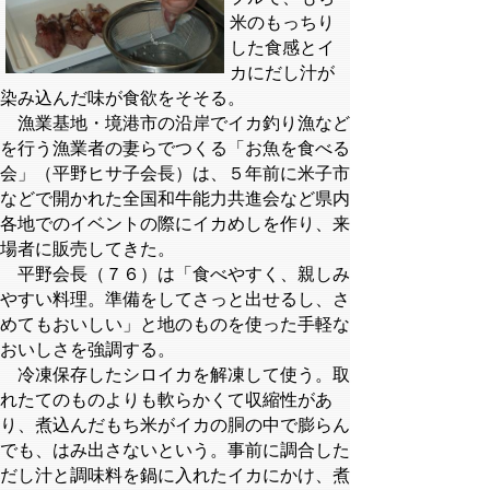
米のもっちり
した食感とイ
カにだし汁が
染み込んだ味が食欲をそそる。
漁業基地・境港市の沿岸でイカ釣り漁など
を行う漁業者の妻らでつくる「お魚を食べる
会」（平野ヒサ子会長）は、５年前に米子市
などで開かれた全国和牛能力共進会など県内
各地でのイベントの際にイカめしを作り、来
場者に販売してきた。
平野会長（７６）は「食べやすく、親しみ
やすい料理。準備をしてさっと出せるし、さ
めてもおいしい」と地のものを使った手軽な
おいしさを強調する。
冷凍保存したシロイカを解凍して使う。取
れたてのものよりも軟らかくて収縮性があ
り、煮込んだもち米がイカの胴の中で膨らん
でも、はみ出さないという。事前に調合した
だし汁と調味料を鍋に入れたイカにかけ、煮