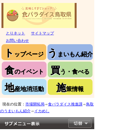
とりネット
サイトマップ
お問い合わせ
ト
う
ップページ
まいもん紹介
食
買
のイベント
う・食べる
地
施
産地消活動
策情報
現在の位置：
市場開拓局
食パラダイス推進課
鳥取
のうまいもん紹介
イカめし