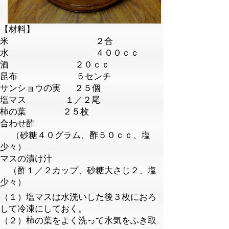
【材料】
米 ２合
水 ４００ｃｃ
酒 ２０ｃｃ
昆布 ５センチ
サンショウの実 ２５個
塩マス １／２尾
柿の葉 ２５枚
合わせ酢
（砂糖４０グラム、酢５０ｃｃ、塩
少々）
マスの漬け汁
（酢１／２カップ、砂糖大さじ２、塩
少々）
（１）塩マスは水洗いした後３枚におろ
して冷凍にしておく。
（２）柿の葉をよく洗って水気をふき取