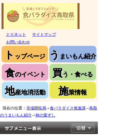
とりネット
サイトマップ
お問い合わせ
ト
う
ップページ
まいもん紹介
食
買
のイベント
う・食べる
地
施
産地消活動
策情報
現在の位置：
市場開拓局
食パラダイス推進課
鳥取
のうまいもん紹介
柿の葉ずし