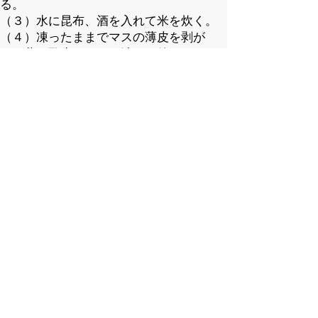
る。
（３）水に昆布、酒を入れて米を炊く。
（４）凍ったままでマスの薄皮を剥が
し、薄い酢水でさっと洗った後、マスを
薄切りにして漬け汁に１～２分漬ける。
（５）炊き上がったご飯に合わせ酢を手
早く混ぜる。
（６）ご飯を握り、マスを乗せて柿の葉
の上に乗せる。マスにサンショウの実を
一粒軽く押し込みながら置いたら出来上
がり。
（７）作ってから2～3時間後に食べる
と、ご飯とマスがなじんでおいしくいた
だける。
関連リンク
「鳥取のうまいもん紹介」の柿の葉寿司
紹介ページ