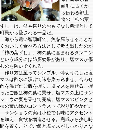
頭町に古くか
ら伝わる郷土
食の「柿の葉
ずし」は、盆や祭りのおもてなし料理として
町民から愛される一品だ。
海から遠い智頭町で、魚を腐らせることな
くおいしく食べる方法として考え出したのが
「柿の葉ずし」。柿の葉に含まれるタンニン
という成分には防腐効果があり、塩マスが傷
むのを防いでくれる。
作り方は至ってシンプル。薄切りにした塩
マスは酢水に漬けて味を染み込ませ、合わせ
酢を混ぜたご飯を握り、塩マスを乗せる。握
ったご飯は柿の葉に乗せ、塩マスの上にサン
ショウの実を乗せて完成。塩マスのピンクと
柿の葉の緑のコントラストで彩り鮮やかだ。
サンショウの実は小粒でも味にアクセント
を加え、食欲を増進させる。完成から少し時
間を置くことでご飯と塩マスがしっかりとな