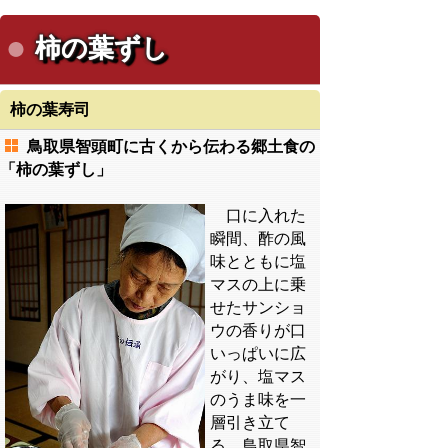
柿の葉ずし
柿の葉寿司
鳥取県智頭町に古くから伝わる郷土食の
「柿の葉ずし」
口に入れた
瞬間、酢の風
味とともに塩
マスの上に乗
せたサンショ
ウの香りが口
いっぱいに広
がり、塩マス
のうま味を一
層引き立て
る。鳥取県智