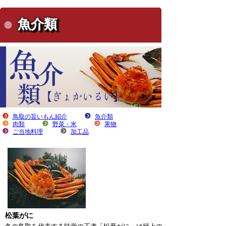
魚介類
鳥取の旨いもん紹介
魚介類
肉類
野菜・米
果物
ご当地料理
加工品
松葉がに