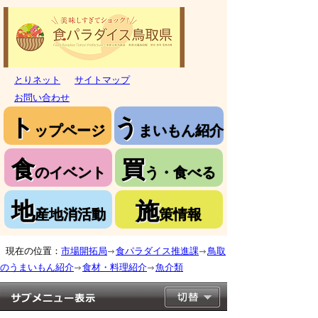
とりネット
サイトマップ
お問い合わせ
ト
う
ップページ
まいもん紹介
食
買
のイベント
う・食べる
地
施
産地消活動
策情報
現在の位置：
市場開拓局
食パラダイス推進課
鳥取
のうまいもん紹介
食材・料理紹介
魚介類