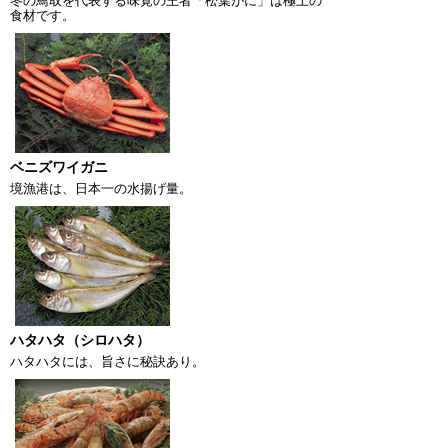
冬の鳥取を代表する味覚の王者「松葉がに」は極上の
食材です。
ベニズワイガニ
境漁港は、日本一の水揚げ量。
ハタハタ
（シロハタ）
ハタハタには、旨さに秘訣あり。