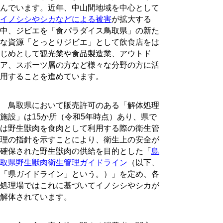
んでいます。近年、中山間地域を中心として
イノシシやシカなどによる被害
が拡大する
中、ジビエを「食パラダイス鳥取県」の新た
な資源「とっとりジビエ」として飲食店をは
じめとして観光業や食品製造業、アウトド
ア、スポーツ層の方など様々な分野の方に活
用することを進めています。
鳥取県において販売許可のある「解体処理
施設」は15か所（令和5年時点）あり、県で
は野生獣肉を食肉として利用する際の衛生管
理の指針を示すことにより、衛生上の安全が
確保された野生獣肉の供給を目的とした「
鳥
取県野生獣肉衛生管理ガイドライン
（以下、
「県ガイドライン」という。）」を定め、各
処理場ではこれに基づいてイノシシやシカが
解体されています。