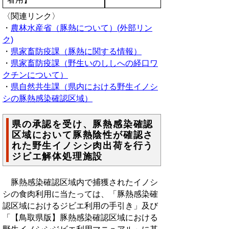
〈関連リンク〉
・
農林水産省（豚熱について）(外部リン
ク)
・
県家畜防疫課（豚熱に関する情報）
・
県家畜防疫課（野生いのししへの経口ワ
クチンについて）
・
県自然共生課（県内における野生イノシ
シの豚熱感染確認区域）
県の承認を受け、豚熱感染確認
区域において豚熱陰性が確認さ
れた野生イノシシ肉出荷を行う
ジビエ解体処理施設
豚熱感染確認区域内で捕獲されたイノシ
シの食肉利用に当たっては、「豚熱感染確
認区域におけるジビエ利用の手引き」及び
「【鳥取県版】豚熱感染確認区域における