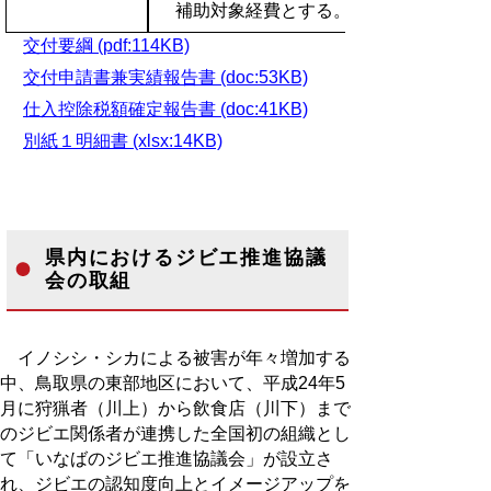
補助対象経費とする。
交付要綱 (pdf:114KB)
交付申請書兼実績報告書 (doc:53KB)
仕入控除税額確定報告書 (doc:41KB)
別紙１明細書 (xlsx:14KB)
県内におけるジビエ推進協議
会の取組
イノシシ・シカによる被害が年々増加する
中、鳥取県の東部地区において、平成24年5
月に狩猟者（川上）から飲食店（川下）まで
のジビエ関係者が連携した全国初の組織とし
て「いなばのジビエ推進協議会」が設立さ
れ、ジビエの認知度向上とイメージアップを