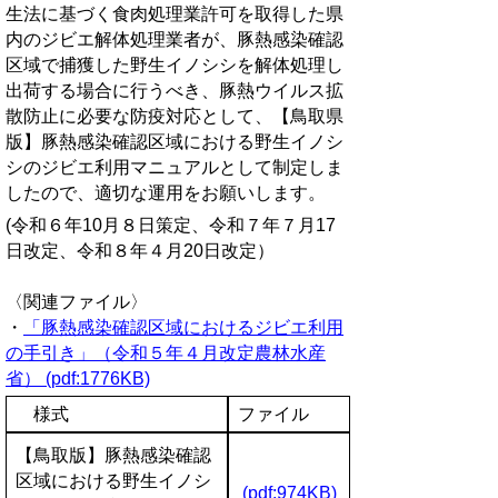
生法に基づく食肉処理業許可を取得した県
内のジビエ解体処理業者が、豚熱感染確認
区域で捕獲した野生イノシシを解体処理し
出荷する場合に行うべき、豚熱ウイルス拡
散防止に必要な防疫対応として、【鳥取県
版】豚熱感染確認区域における野生イノシ
シのジビエ利用マニュアルとして制定しま
したので、適切な運用をお願いします。
(令和６年10月８日策定、令和７年７月17
日改定、令和８年４月20日改定）
〈関連ファイル〉
・
「豚熱感染確認区域におけるジビエ利用
の手引き」（令和５年４月改定農林水産
省） (pdf:1776KB)
様式
ファイル
【鳥取版】豚熱感染確認
区域における野生イノシ
(pdf:974KB)