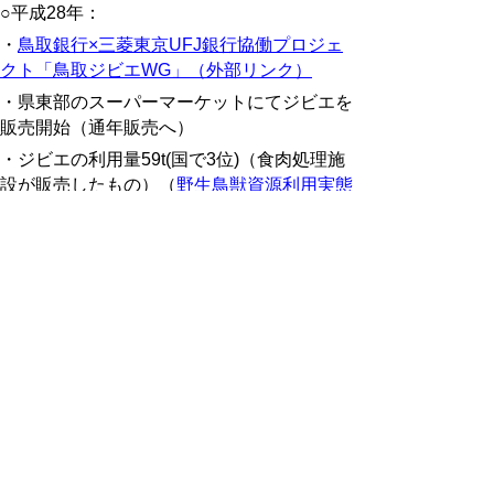
○平成28年：
・
鳥取銀行×三菱東京UFJ銀行協働プロジェ
クト「鳥取ジビエWG」（外部リンク）
・県東部のスーパーマーケットにてジビエを
販売開始（通年販売へ）
・ジビエの利用量59t(国で3位)（食肉処理施
設が販売したもの）（
野生鳥獣資源利用実態
調査（外部リンク）
）
○平成29年：
・
県内の解体処理場「わかさ29工房」が
「ディスカバー農山漁村村の宝」に選定
（外
部リンク）
・いなばのジビエ推進協議会が鳥獣害対策優
良活動表彰で農水大臣賞を受賞
※参考：
農林水産省鳥獣対策優良活動表彰
HP（外部リンク）
・いなばのジビエ推進協議会ジビエ倍増モデ