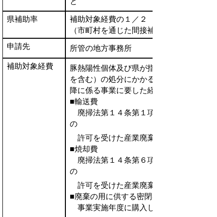
県補助率
補助対象経費の１／２
（市町村を通じた間接補助事業。市町村
申請先
所管の地方事務所
補助対象経費
豚熱陽性個体及び県が指定する要廃棄物（
を含む）の処分にかかる輸送費及び焼却費
降に係る事業に要した経費について対象と
■輸送費
廃掃法第１４条第１項の規程に基づき、
の
許可を受けた産業廃棄物収集・運搬業者
■焼却費
廃掃法第１４条第６項の規程に基づき、
の
許可を受けた産業廃棄物処分業者が行う
■廃棄の用に供する密閉容器
事業実施年度に購入し、かつ、焼却処分