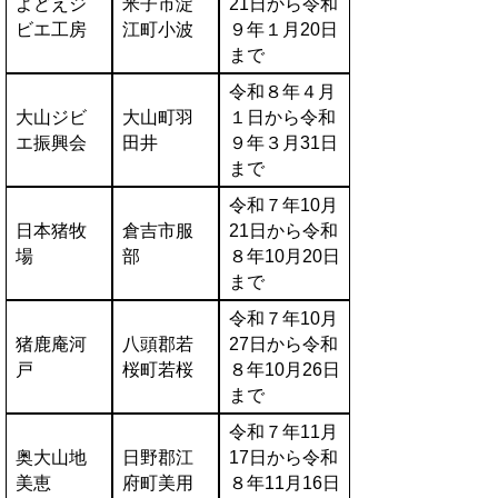
よどえジ
米子市淀
21日から令和
ビエ工房
江町小波
９年１月20日
まで
令和８年４月
大山ジビ
大山町羽
１日から令和
エ振興会
田井
９年３月31日
まで
令和７年10月
日本猪牧
倉吉市服
21日から令和
場
部
８年10月20日
まで
令和７年10月
猪鹿庵河
八頭郡若
27日から令和
戸
桜町若桜
８年10月26日
まで
令和７年11月
奥大山地
日野郡江
17日から令和
美恵
府町美用
８年11月16日