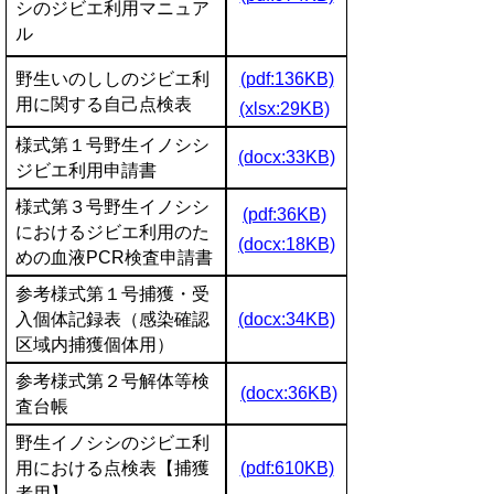
シのジビエ利用マニュア
ル
野生いのししのジビエ利
(pdf:136KB)
用に関する自己点検表
(xlsx:29KB)
様式第１号野生イノシシ
(docx:33KB)
ジビエ利用申請書
様式第３号野生イノシシ
(pdf:36KB)
におけるジビエ利用のた
(docx:18KB)
めの血液PCR検査申請書
参考様式第１号捕獲・受
入個体記録表（感染確認
(docx:34KB)
区域内捕獲個体用）
参考様式第２号解体等検
(docx:36KB)
査台帳
野生イノシシのジビエ利
用における点検表【捕獲
(pdf:610KB)
者用】