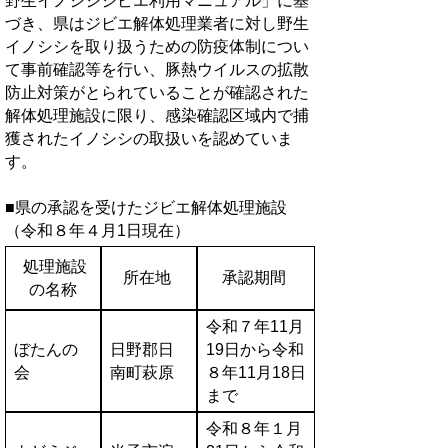
野生イノシシジビエ利用マニュアル」に基
づき、県はジビエ解体処理業者に対し野生
イノシシを取り扱うための防疫体制につい
て事前確認等を行い、豚熱ウイルスの拡散
防止対策がとられていることが確認された
解体処理施設に限り、感染確認区域内で捕
獲されたイノシシの取扱いを認めていま
す。
■県の承認を受けたジビエ解体処理施設
（令和８年４月1日現在）
処理施設
所在地
承認期間
の名称
令和７年11月
ぼたんの
日野郡日
19日から令和
会
南町萩原
８年11月18日
まで
令和８年１月