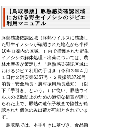
【鳥取県版】豚熱感染確認区域
における野生イノシシのジビエ
利用マニュアル
豚熱感染確認区域（豚熱ウイルスに感染し
た野生イノシシが確認された地点から半径
10キロ圏内の区域。）内で捕獲された野生
イノシシの解体処理・出荷については、農
林水産省が策定した「豚熱感染確認区域に
おけるジビエ利用の手引き（令和３年４月
１日付２消安第6357号・２農振第3720号
消費・安全局長・農村振興局長通知）（以
下「手引き」という。）に従い、豚熱ウイ
ルスの拡散防止のための適切な措置が講じ
られた上で、豚熱の遺伝子検査で陰性が確
認された個体のみ出荷が可能とされていま
す。
鳥取県では、本手引きに基づき、食品衛