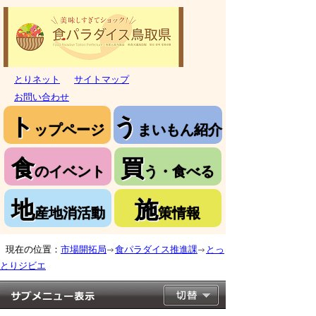
とりネット
サイトマップ
お問い合わせ
ト
う
ップページ
まいもん紹介
食
買
のイベント
う・食べる
地
施
産地消活動
策情報
現在の位置：
市場開拓局
食パラダイス推進課
とっ
とりジビエ