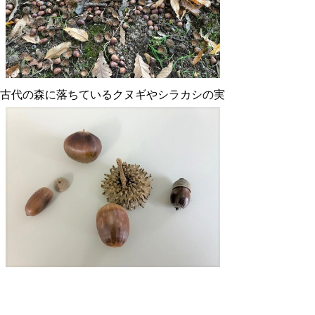
古代の森に落ちているクヌギやシラカシの実
古代の森で採集した木の実たち
（左上：トチの実、左：シイの実、右：シラ