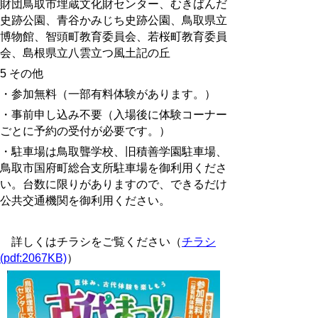
財団鳥取市埋蔵文化財センター、むきばんだ
史跡公園、青谷かみじち史跡公園、鳥取県立
博物館、
智頭町教育委員会、若桜町教育委員
会、
島根県立八雲立つ風土記の丘
5 その他
・参加無料（一部有料体験があります。）
・事前申し込み不要（入場後に体験コーナー
ごとに予約の受付が必要です。）
・駐車場は鳥取聾学校、旧積善学園駐車場、
鳥取市国府町総合支所駐車場を御利用くださ
い。台数に限りがありますので、できるだけ
公共交通機関を御利用ください。
詳しくはチラシをご覧ください（
チラシ
(pdf:2067KB)
）