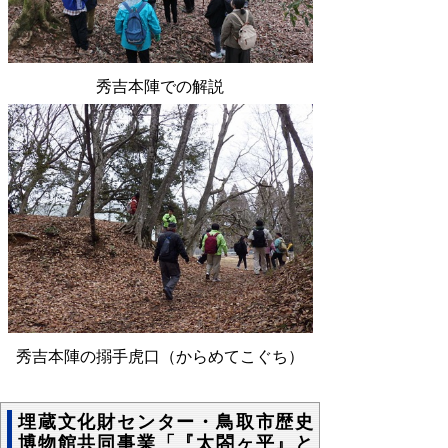
秀吉本陣での解説
秀吉本陣の搦手虎口（からめてこぐち）
埋蔵文化財センター・鳥取市歴史
博物館共同事業「『太閤ヶ平』と