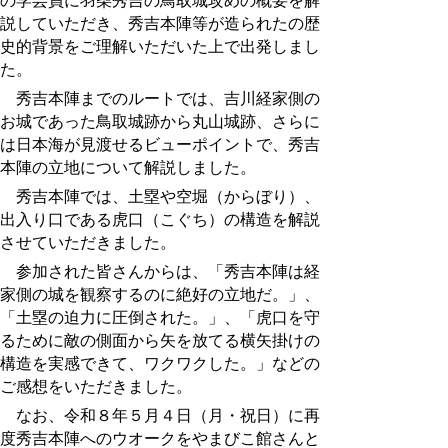
の学芸員に羽柴秀吉の鳥取城攻めの概要を解
説していただき、秀吉本陣等が造られたの歴
史的背景をご理解いただいた上で出発しまし
た。
秀吉本陣までのルートでは、吉川経家側の
お城であった鳥取城跡から丸山城跡、さらに
は日本海が見渡せるビューポイントで、秀吉
本陣の立地について解説しました。
秀吉本陣では、土塁や空堀（からぼり）、
出入り口である虎口（こぐち）の構造を解説
させていただきました。
参加された皆さんからは、「秀吉本陣は経
家側の城を観察するのに絶好の立地だ。」、
「土塁の迫力に圧倒された。」、「虎口を守
るために敵の側面から矢を放てる横矢掛けの
構造を実感できて、ワクワクした。」などの
ご感想をいただきました。
なお、
令和８年５月４日（月・祝日）に再
度
秀吉本陣へのウオークをやまびこ館さんと