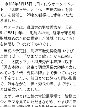
令和8年3月15日（日）にウオークイベン
ト「『太閤ヶ平』と『伝・秀長の陣』を歩
く」を開催し、29名の皆様にご参加いただ
きました。
ウオークは、
織田方の羽柴秀吉が、
天正
9（1581）年に、
毛利方の吉川経家が守る鳥
取城攻めのために構築した陣城（じんじろ）
を体感していただくものです。
当初の予定は、鳥取市歴史博物館 やまび
こ館（以下、「やまびこ館」）から出発し
て、「太閤ヶ平」の羽柴秀吉本陣跡（以下
「秀吉本陣」）経由で羽柴秀長の陣跡と言わ
れている「伝・秀長の陣」まで歩いていただ
く予定でしたが、前日までに降った雨の影響
で、残念ながら「伝・秀長の陣」まで行くこ
とは断念いたしました。
まず、やまびこ館の常設展示場で、皆様に
ジオラマを見ていただきながら、やまびこ館