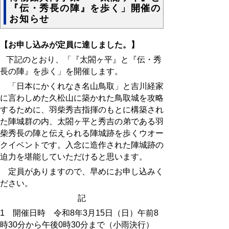
『伝・秀長の陣』を歩く」開催の
お知らせ
【お申し込みが定員に達しました。】
下記のとおり、「『太閤ヶ平』と『伝・秀
長の陣』を歩く」を開催します。
「日本にかくれなき名山鳥取」と吉川経家
に言わしめた久松山に築かれた鳥取城を攻略
するために、羽柴秀吉指揮のもとに構築され
た陣城群の内、太閤ヶ平と秀吉の弟である羽
柴秀長の陣と伝えられる陣城跡を歩くウオー
クイベントです。入念に造作された陣城跡の
迫力を堪能していただけると思います。
定員がありますので、早めにお申し込みく
ださい。
記
1 開催日時 令和8年3月15日（日）午前8
時30分から午後0時30分まで（小雨決行）