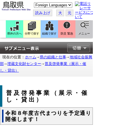
こ
の
ペ
読み上げ
大
元
ー
ジ
を
翻
訳
県外の方へ
分野で探す
組織で探す
防災 緊急
メニュー
す
る
現在の位置：
ホーム
県の組織と仕事
地域社会振興
部
埋蔵文化財センター
普及啓発事業（展示・催
し・貸出）
普及啓発事業（展示・催
し・貸出）
令和８年度古代まつりを予定通り
開催します！