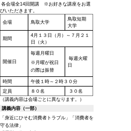
各会場全14回開講 ※お好きな講座をお選
びいただきます。
鳥取短期
会場
鳥取大学
大学
4月１３日（月）～７月２１
期間
日（火）
毎週月曜日
毎週火曜
開催日
※月曜が祝日
日
の際は振替
時間
午後１時～２時３０分
定員
８０名
３０名
（講義内容は会場ごとに異なります。）
講義内容（一部）
「身近にひそむ消費者トラブル」「消費者を
守る法律」