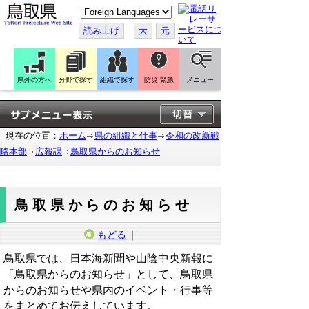
こ
の
ペ
読み上げ
大
元
ー
ジ
を
翻
訳
県外の方へ
分野で探す
組織で探す
防災 緊急
メニュー
す
る
現在の位置：
ホーム
県の組織と仕事
令和の改新戦
略本部
広報課
鳥取県からのお知らせ
鳥取県からのお知らせ
もどる
｜
鳥取県では、日本海新聞や山陰中央新報に
「鳥取県からのお知らせ」として、鳥取県
からのお知らせや県内のイベント・行事等
をまとめてお伝えしています。