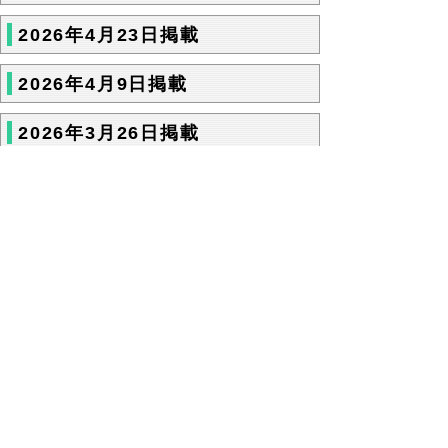
2026年4月23日掲載
2026年4月9日掲載
2026年3月26日掲載
2026年3月12日掲載
次のページ
▲ページ上部に戻る
と
個人情報保護
|
リンクについて
|
著作権に
り
ついて
|
アクセシビリティ
ネ
令和の改新戦略本部 政策戦略局
広
ッ
報課
住所 〒680-8570
ト
鳥取県鳥取市東町1丁目220