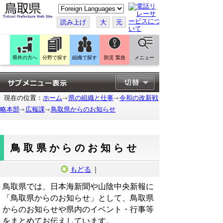
こ
の
ペ
読み上げ
大
元
ー
ジ
を
翻
訳
県外の方へ
分野で探す
組織で探す
防災 緊急
メニュー
す
る
現在の位置：
ホーム
県の組織と仕事
令和の改新戦
略本部
広報課
鳥取県からのお知らせ
鳥取県からのお知らせ
もどる
｜
鳥取県では、日本海新聞や山陰中央新報に
「鳥取県からのお知らせ」として、鳥取県
からのお知らせや県内のイベント・行事等
をまとめてお伝えしています。