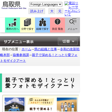
こ
の
ペ
読み上げ
大
元
ー
ジ
を
翻
訳
県外の方へ
分野で探す
組織で探す
防災 緊急
メニュー
す
る
現在の位置：
ホーム
県の組織と仕事
令和の改新戦
略本部
協働参画課
親子で深める！とっとり愛フォ
トモザイクアート
親子で深める！とっとり
愛フォトモザイクアート