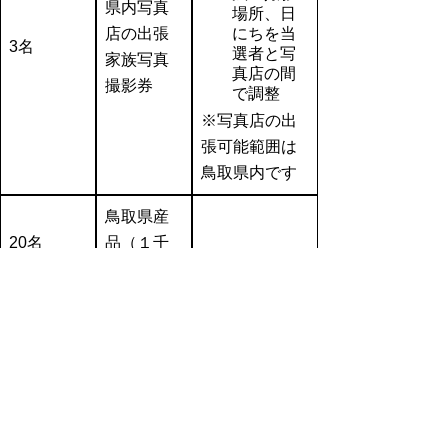
県内写真
場所、日
店の出張
にちを当
3名
選者と写
家族写真
真店の間
撮影券
で調整
※写真店の出
張可能範囲は
鳥取県内です
鳥取県産
20名
品（１千
円相当）
※当選者の発表は、景品の発送をもって代え
させていただきます。
フォトモザイクアートについて
完成したフォトモザイクアートは、令和８年