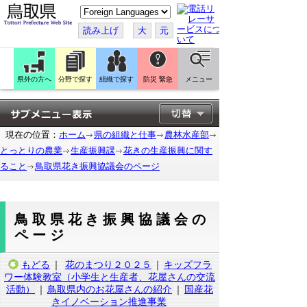
こ
の
ペ
読み上げ
大
元
ー
ジ
を
翻
訳
県外の方へ
分野で探す
組織で探す
防災 緊急
メニュー
す
る
現在の位置：
ホーム
県の組織と仕事
農林水産部
とっとりの農業
生産振興課
花きの生産振興に関す
ること
鳥取県花き振興協議会のページ
鳥取県花き振興協議会の
ページ
もどる
｜
花のまつり２０２５
｜
キッズフラ
ワー体験教室（小学生と生産者、花屋さんの交流
活動）
｜
鳥取県内のお花屋さんの紹介
｜
国産花
きイノベーション推進事業