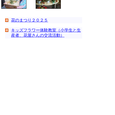
花のまつり２０２５
キッズフラワー体験教室（小学生と生
産者、花屋さんの交流活動）
鳥取県内のお花屋さんの紹介
国産花きイノベーション推進事業
▲ページ上部に戻る
と
個人情報保護
|
リンクについて
|
著作権に
り
ついて
|
アクセシビリティ
ネ
ッ
鳥取県 農林水産部 農業振興局 生産振
興課
ト
住所 〒680-8570