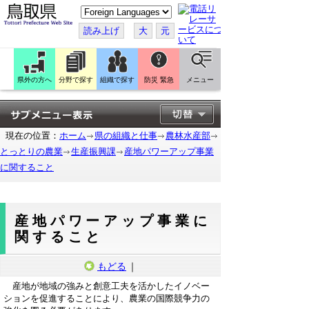
こ
の
ペ
読み上げ
大
元
ー
ジ
を
翻
訳
県外の方へ
分野で探す
組織で探す
防災 緊急
メニュー
す
る
現在の位置：
ホーム
県の組織と仕事
農林水産部
とっとりの農業
生産振興課
産地パワーアップ事業
に関すること
産地パワーアップ事業に
関すること
もどる
｜
産地が地域の強みと創意工夫を活かしたイノベー
ションを促進することにより、農業の国際競争力の