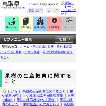
こ
の
ペ
読み上げ
大
元
ー
ジ
を
翻
訳
県外の方へ
分野で探す
組織で探す
防災 緊急
メニュー
す
る
現在の位置：
ホーム
県の組織と仕事
農林水産部
とっとりの農業
生産振興課
果樹の生産振興に関す
ること
果樹の生産振興に関する
こと
もどる
｜
果樹の生産振興に関すること
｜
主
な業務内容
｜
主な果樹の栽培面積,収穫量
｜
果実
の輸出
｜
果樹の生育状況(作況調査)
｜
果実の生
育のしかた
｜
果樹担当からのおしらせ
｜
鳥取県