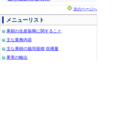
次のページへ
メニューリスト
果樹の生産振興に関すること
主な業務内容
主な果樹の栽培面積,収穫量
果実の輸出
果樹の生育状況(作況調査)
果実の生育のしかた
果樹担当からのおしらせ
鳥取県内育成 梨新品種のご紹介
＜お問い合せ先＞
鳥取県農林水産部農業振興局生産振興課 園芸振興
担当
電話
0857-26-7414