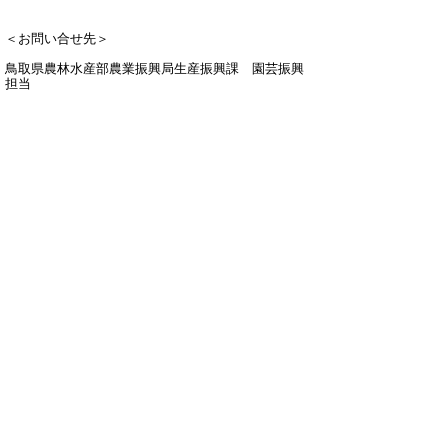
＜お問い合せ先＞
鳥取県農林水産部農業振興局生産振興課 園芸振興
担当
電話
0857-26-7414
FAX 0857-26-8497
E-mail
seisanshinkou@pref.tottori.lg.jp
▲ページ上部に戻る
と
個人情報保護
|
リンクについて
|
著作権に
り
ついて
|
アクセシビリティ
ネ
ッ
鳥取県 農林水産部 農業振興局 生産振
興課
ト
住所 〒680-8570
へ
鳥取県鳥取市東町1丁目220
電話
0857-26-7279
の
ファクシミリ 0857-26-7294
E-mail
seisanshinkou@pref.tottori.lg.jp