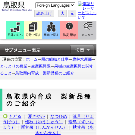
こ
の
ペ
読み上げ
大
元
ー
ジ
を
翻
訳
県外の方へ
分野で探す
組織で探す
防災 緊急
メニュー
す
る
現在の位置：
ホーム
県の組織と仕事
農林水産部
とっとりの農業
生産振興課
果樹の生産振興に関す
ること
鳥取県内育成 梨新品種のご紹介
鳥取県内育成 梨新品種
のご紹介
もどる
｜
夏さやか
｜
なつひめ
｜
涼月（りょ
うげつ）
｜
優秋（ゆうしゅう）
｜
瑞鳥（ずいち
ょう）
｜
新甘泉（しんかんせん）
｜
秋甘泉（あ
きかんせん）