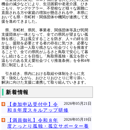
機会の減少などにより、生活困窮や老老介護、ひき
こもり、ヤングケアラー、不登校など様々な困難に
直面される方や家庭の増加が懸念される中、本県に
おいても県・市町村・関係団体や機関が連携して支
援を進めてきました。
県、市町村、県民、事業者、関係団体等及び民間
支援団体が一体となって、全ての県民が望まない孤
独を感じ、又は孤立することを防ぎ、人々の絆を活
かし、援助を必要とする者の存在に気づき、必要な
支援を行う誰一人取り残さない社会づくりを推進す
ることで、全ての県民がふるさと鳥取で安心して暮
らし続けることを目指し「鳥取県孤独・孤立を防ぐ
温もりのある支え愛社会づくり推進条例」を令和4年
度に制定しました。
引き続き、県内における取組や体制をさらに充
実・強化しながら、おひとりおひとりに寄り添い、
解決に向けた支援に連携して取り組んでいきます。
新着情報
2026年05月21日
【参加申込受付中】令
和８年度スキルアップ研修
2026年05月19日
【満員御礼】令和８年
度とっとり孤独・孤立サポーター養