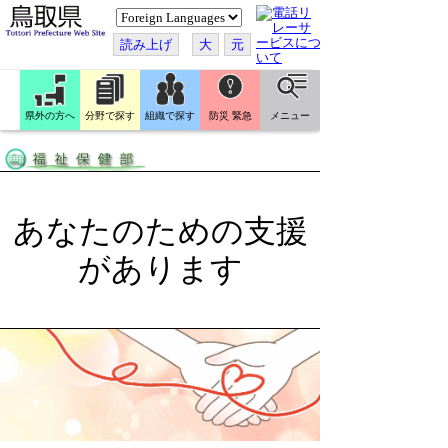
こ
の
ペ
読み上げ
大
元
ー
ジ
を
翻
訳
県外の方へ
分野で探す
組織で探す
防災 緊急
メニュー
す
る
あなたのための支援
があります