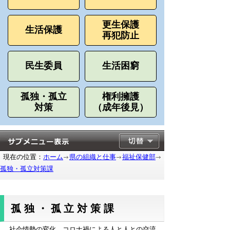
更生保護
生活保護
再犯防止
民生委員
生活困窮
孤独・孤立
権利擁護
対策
（成年後見）
現在の位置：
ホーム
県の組織と仕事
福祉保健部
孤独・孤立対策課
孤独・孤立対策課
社会情勢の変化、コロナ禍による人と人との交流