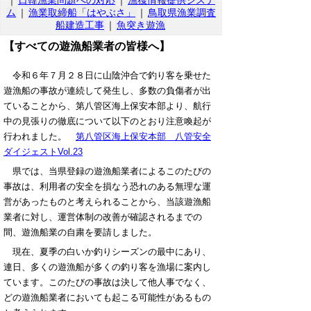
｜
日韓漁業問題への対応
｜
漁獲情報提供システ
ム
｜
漁業取締船「はやぶさ」
｜
鳥取県漁業調査
船建造工事
｜
魚突き遊漁
【すべての遊漁船業者の皆様へ】
令和６年７月２８日に山陰沖合で釣り客を乗せた
遊漁船の事故が連続して発生し、多数の負傷者が出
ていることから、第八管区海上保安本部より、航行
中の見張りの徹底について以下のとおり注意喚起が
行われました。
第八管区海上保安本部 八管安全
ダイジェストVol.23
県では、当県登録の遊漁船業者によるこのたびの
事故は、利用者の安全を損なう恐れのある無理な運
営があったものと考えられることから、当該遊漁船
業者に対し、運営体制の改善が確認されるまでの
間、遊漁船業の自粛を要請しました。
現在、夏季の白いか釣りシーズンの最中にあり、
連日、多くの遊漁船が多くの釣り客を漁場に案内し
ています。このたびの事故は決して他人事でなく、
どの遊漁船業者においても起こる可能性があるもの