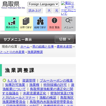
こ
の
ペ
読み上げ
大
元
ー
ジ
を
翻
訳
県外の方へ
分野で探す
組織で探す
防災 緊急
メニュー
す
る
現在の位置：
ホーム
県の組織と仕事
農林水産部
とっとりの水産業
漁業調整課
漁業調整課
もどる
｜
資源管理
｜
ブルーカーボンの推進
｜
知事許可漁業
｜
漁業権
｜
特別採捕の許可
｜
遊
漁船業について
｜
鳥取県遊漁船業の適正化に関
する協議会
｜
水産流通適正化
｜
密漁対策及び海
と川のルールとマナー
｜
漁船の検認
｜
鳥取海区
漁業調整委員会
｜
鳥取県内水面漁場管理委員会