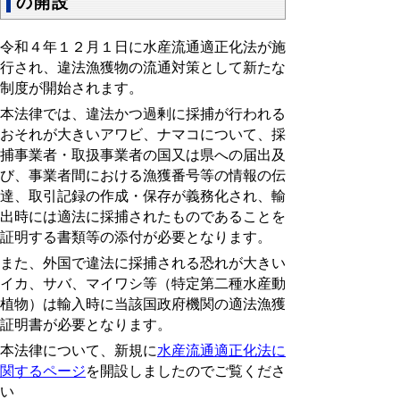
の開設
令和４年１２月１日に水産流通適正化法が施
行され、違法漁獲物の流通対策として新たな
制度が開始されます。
本法律では、違法かつ過剰に採捕が行われる
おそれが大きいアワビ、ナマコについて、採
捕事業者・取扱事業者の国又は県への届出及
び、事業者間における漁獲番号等の情報の伝
達、取引記録の作成・保存が義務化され、輸
出時には適法に採捕されたものであることを
証明する書類等の添付が必要となります。
また、外国で違法に採捕される恐れが大きい
イカ、サバ、マイワシ等（特定第二種水産動
植物）は輸入時に当該国政府機関の適法漁獲
証明書が必要となります。
本法律について、新規に
水産流通適正化法に
関するページ
を開設しましたのでご覧くださ
い