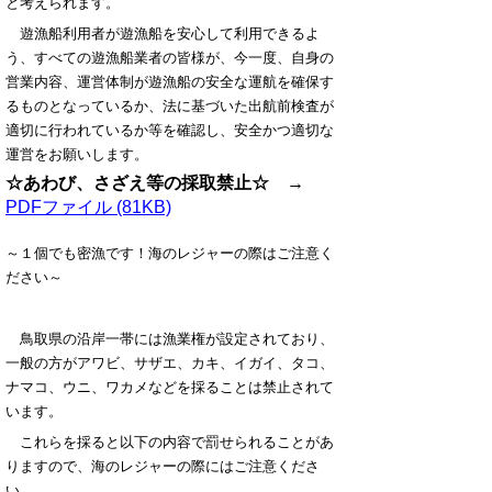
と考えられます。
遊漁船利用者が遊漁船を安心して利用できるよ
う、すべての遊漁船業者の皆様が、今一度、自身の
営業内容、運営体制が遊漁船の安全な運航を確保す
るものとなっているか、法に基づいた出航前検査が
適切に行われているか等を確認し、安全かつ適切な
運営をお願いします。
☆あわび、さざえ等の採取禁止☆ →
PDFファイル (81KB)
～１個でも密漁です！海のレジャーの際はご注意く
ださい～
鳥取県の沿岸一帯には漁業権が設定されており、
一般の方が
アワビ、サザエ、カキ、イガイ、タコ、
ナマコ、ウニ、ワカメなどを採ることは禁止されて
います。
これらを採ると以下の内容で罰せられることがあ
りますので、海のレジャーの際にはご注意くださ
い。