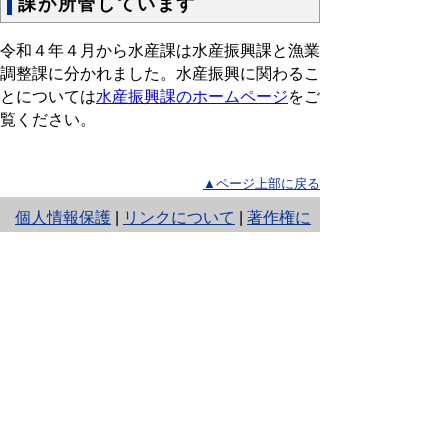
課が所管しています
令和４年４月から水産課は水産振興課と漁業
調整課に分かれました。水産振興に関わるこ
とについては
水産振興課のホームページ
をご
覧ください。
▲ページ上部に戻る
と
個人情報保護
|
リンクについて
|
著作権に
り
ついて
|
アクセシビリティ
ネ
ッ
鳥取県農林水産部水産振興局漁業調整
課
ト
住所 〒680-8570
へ
鳥取県鳥取市東町1丁目220
電話
0857-26-7315
の
ファクシミリ 0857-26-8131
E-mail
gyogyou-chousei@pref.tottori.lg.jp