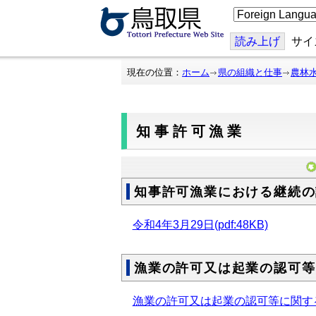
こ
の
ペ
ー
読み上げ
サイ
ジ
を
翻
現在の位置：
ホーム
県の組織と仕事
農林
訳
す
る
知事許可漁業
知事許可漁業における継続の
令和4年3月29日(pdf:48KB)
漁業の許可又は起業の認可等
漁業の許可又は起業の認可等に関す