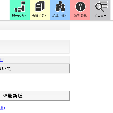
県外の方へ
分野で探す
組織で探す
防災 緊急
メニュー
）
ついて
）※最新版
KB)