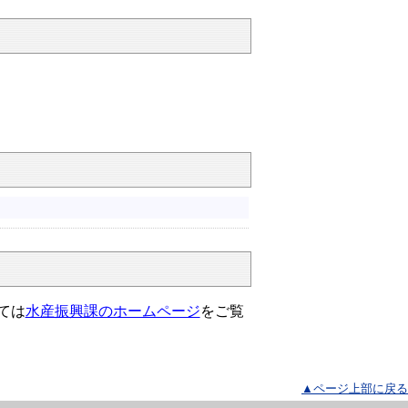
）
ては
水産振興課のホームページ
をご覧
▲ページ上部に戻る