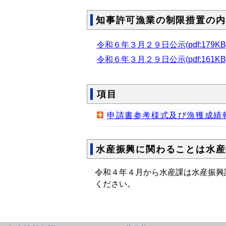
知事許可漁業の制限措置の内
令和６年３月２９日公示(pdf:179KB
令和６年３月２９日公示(pdf:161KB
項目
申請書参考様式及び漁獲成績
水産振興に関わることは水産
令和４年４月から水産課は水産振興
ください。