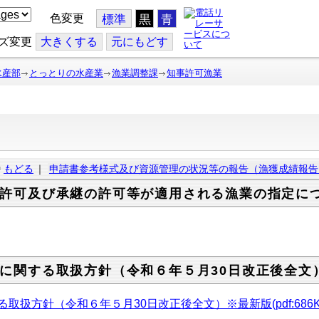
色変更
標準
黒
青
ズ変更
大
きくする
元
にもどす
水産部
とっとりの水産業
漁業調整課
知事許可漁業
もどる
｜
申請書参考様式及び資源管理の状況等の報告（漁獲成績報告
許可及び承継の許可等が適用される漁業の指定に
に関する取扱方針（令和６年５月30日改正後全文
る取扱方針（令和６年５月30日改正後全文）※最新版(
pdf:686