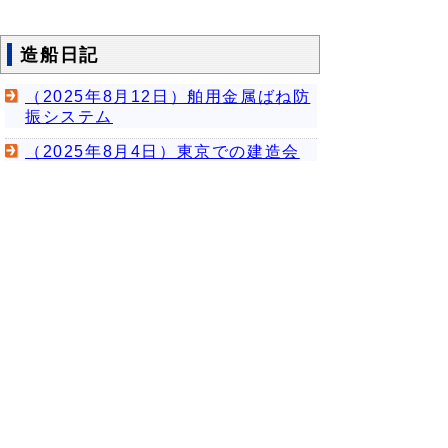
造船日記
（2025年8月12日）舶用金属ばね防
振システム
（2025年8月4日）東京での建造会
議と模型による水槽試験
（2025年7月22日）ポンプジェット
（バウスラスター）の紹介
（2025年7月2日）石川県漁業調査
指導船「白山丸」の竣工式
（2025年7月1日）キックオフ
▲ページ上部に戻る