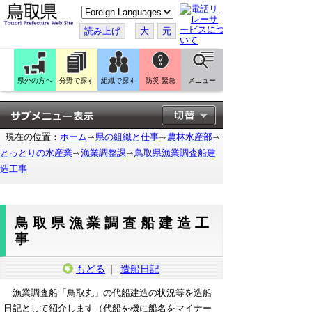
こ
の
ペ
読み上げ
大
元
ー
ジ
を
翻
訳
県外の方へ
分野で探す
組織で探す
防災 緊急
メニュー
す
る
現在の位置：
ホーム
県の組織と仕事
農林水産部
とっとりの水産業
漁業調整課
鳥取県漁業調査船建
造工事
鳥取県漁業調査船建造工
事
もどる
｜
造船日記
漁業調査船「鳥取丸」の代船建造の状況等を造船
日記として紹介します（代船を機に船名をマイナー