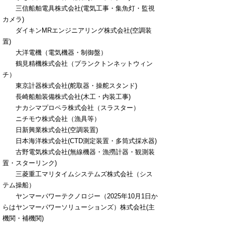
三信船舶電具株式会社(電気工事・集魚灯・監視
カメラ)
ダイキンMRエンジニアリング株式会社(空調装
置)
大洋電機（電気機器・制御盤）
鶴見精機株式会社（プランクトンネットウィン
チ）
東京計器株式会社(舵取器・操舵スタンド)
長崎船舶装備株式会社(木工・内装工事)
ナカシマプロペラ株式会社（スラスター）
ニチモウ株式会社（漁具等）
日新興業株式会社(空調装置)
日本海洋株式会社(CTD測定装置・多筒式採水器)
古野電気株式会社(無線機器・漁撈計器・観測装
置・スターリンク)
三菱重工マリタイムシステムズ株式会社（シス
テム操船）
ヤンマーパワーテクノロジー（2025年10月1日か
らはヤンマーパワーソリューションズ）株式会社
(主
機関・補機関)