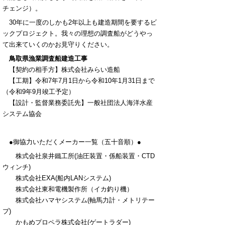
チェンジ）。
30年に一度のしかも2年以上も建造期間を要するビ
ックプロジェクト。我々の理想の調査船がどうやっ
て出来ていくのかお見守りください。
鳥取県漁業調査船建造工事
【契約の相手方】株式会社みらい造船
【工期】令和7年7月1日から令和10年1月31日まで
（令和9年9月竣工予定）
【設計・監督業務委託先】一般社団法人海洋水産
システム協会
●御協力いただくメーカー一覧（五十音順）●
株式会社泉井鐵工所(油圧装置・係船装置・CTD
ウィンチ)
株式会社EXA(船内LANシステム)
株式会社東和電機製作所（イカ釣り機）
株式会社ハマヤシステム(軸馬力計・メトリテー
プ)
かもめプロペラ株式会社(ゲートラダー)