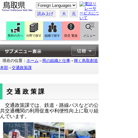
こ
の
ペ
読み上げ
大
元
ー
ジ
を
翻
訳
県外の方へ
分野で探す
組織で探す
防災 緊急
メニュー
す
る
現在の位置：
ホーム
県の組織と仕事
輝く鳥取創造
本部
交通政策課
交通政策課
交通政策課では、鉄道・路線バスなどの公
共交通機関の利用促進や利便性向上に取り組
んでいます。