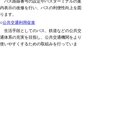
バス路線番号の設定やバスターミナルの案
内表示の改修を行い、バスの利便性向上を図
ります。
○
公共交通利用促進
生活手段としてのバス、鉄道などの公共交
通体系の充実を目指し、公共交通機関をより
使いやすくするための取組みを行っていま
す。
○
MaaS
個々の交通事業者が個別に移動サービスを
提供していたものを統合することにより、出
発地から目的地までをシームレスに移動可能
とすることにより、交通のサービスレベルを
向上させるMaaS（マース）「Mobility as a
Service」の取り組みを進めていきます。