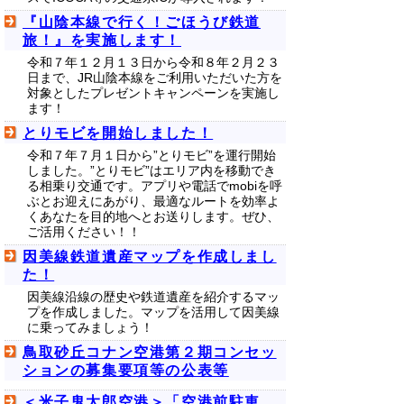
『山陰本線で行く！ごほうび鉄道
旅！』を実施します！
令和７年１２月１３日から令和８年２月２３
日まで、JR山陰本線をご利用いただいた方を
対象としたプレゼントキャンペーンを実施し
ます！
とりモビを開始しました！
令和７年７月１日から”とりモビ”を運行開始
しました。”とりモビ”はエリア内を移動でき
る相乗り交通です。アプリや電話でmobiを呼
ぶとお迎えにあがり、最適なルートを効率よ
くあなたを目的地へとお送りします。ぜひ、
ご活用ください！！
因美線鉄道遺産マップを作成しまし
た！
因美線沿線の歴史や鉄道遺産を紹介するマッ
プを作成しました。マップを活用して因美線
に乗ってみましょう！
鳥取砂丘コナン空港第２期コンセッ
ションの募集要項等の公表等
＜米子鬼太郎空港＞「空港前駐車