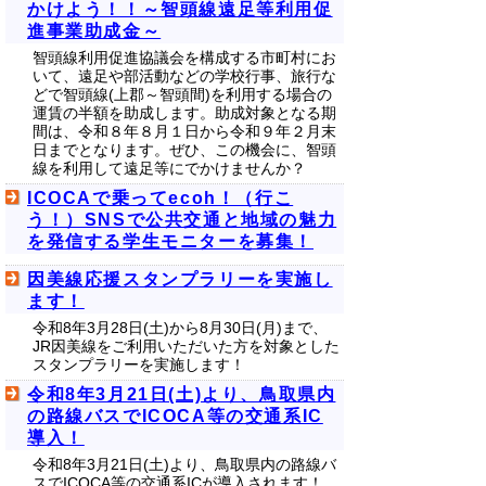
かけよう！！～智頭線遠足等利用促
進事業助成金～
智頭線利用促進協議会を構成する市町村にお
いて、遠足や部活動などの学校行事、旅行な
どで智頭線(上郡～智頭間)を利用する場合の
運賃の半額を助成します。助成対象となる期
間は、令和８年８月１日から令和９年２月末
日までとなります。ぜひ、この機会に、智頭
線を利用して遠足等にでかけませんか？
ICOCAで乗ってecoh！（行こ
う！）SNSで公共交通と地域の魅力
を発信する学生モニターを募集！
因美線応援スタンプラリーを実施し
ます！
令和8年3月28日(土)から8月30日(月)まで、
JR因美線をご利用いただいた方を対象とした
スタンプラリーを実施します！
令和8年3月21日(土)より、鳥取県内
の路線バスでICOCA等の交通系IC
導入！
令和8年3月21日(土)より、鳥取県内の路線バ
スでICOCA等の交通系ICが導入されます！