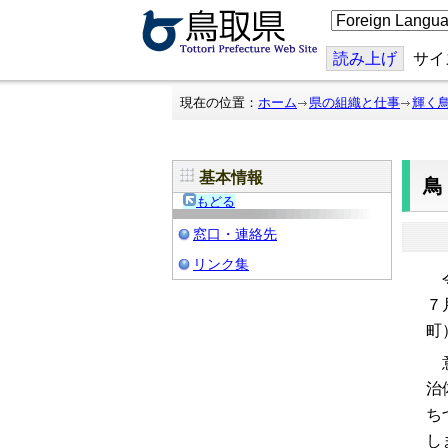
こ
の
ペ
ー
読み上げ
サイ
ジ
を
翻
現在の位置：
ホーム
県の組織と仕事
輝く
訳
す
る
基本情報
もどる
窓口・連絡先
リンク集
令
７
町
意
治
ち
し