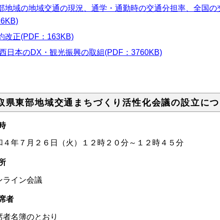
部地域の地域交通の現況、通学・通勤時の交通分担率、全国の交
16KB)
約改正(PDF：163KB)
R西日本のDX・観光振興の取組(PDF：3760KB)
取県東部地域交通まちづくり活性化会議の設立につ
日時
和４年７月２６日（火）１２時２０分～１２時４５分
場所
ンライン会議
席者
席者名簿のとおり