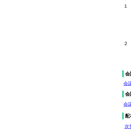
１
２
会
会議
会
会議
配
次