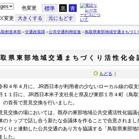
色変更
標準
黒
青
ズ変更
大
きくする
元
にもどす
鳥取創造本部
交通政策課
公共交通利用促進
鳥取県東部地域交通まちづく
鳥取県東部地域交通まちづくり活性化会
もどる
｜
和４年４月に、JR西日本が利用者の少ないローカル線の収支
月１１日に、JR西日本米子支社長と県及び東部１市４町（鳥
）の首長で意見交換を行いました。
見交換の場においては、既存の東部地域公共交通活性化協議
体のトップで話し合う新たな会議体を作ることで合意されまし
づくりと連動した公共交通のあり方を協議する「鳥取県東部地
ました。