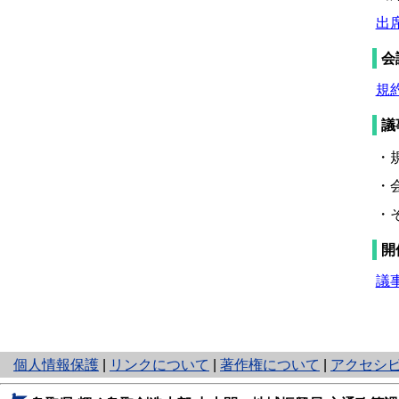
出席
会
規約
議
・
・
・
開
議事
と
個人情報保護
|
リンクについて
|
著作権について
|
アクセシ
り
ネ