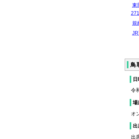
東
27
規
J
鳥
令
オ
出
出