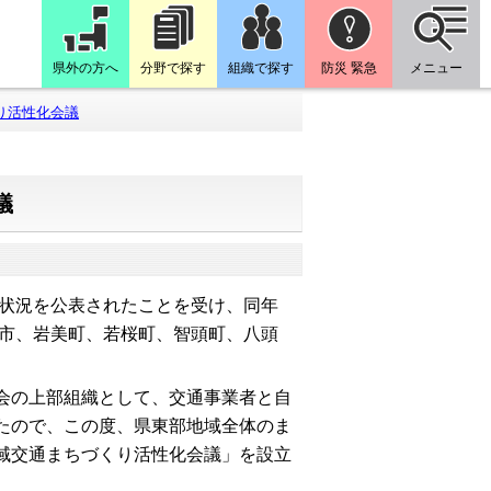
県外の方へ
分野で探す
組織で探す
防災 緊急
メニュー
り活性化会議
議
状況を公表されたことを受け、同年
取市、岩美町、若桜町、智頭町、八頭
会の上部組織として、交通事業者と自
たので、この度、県東部地域全体のま
域交通まちづくり活性化会議」を設立