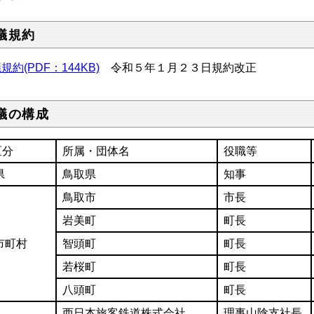
議規約
規約(PDF：144KB)
令和５年１月２３日規約改正
議の構成
区分
所属・団体名
役職等
県
鳥取県
知事
鳥取市
市長
岩美町
町長
市町村
智頭町
町長
若桜町
町長
八頭町
町長
西日本旅客鉄道株式会社
理事山陰支社長