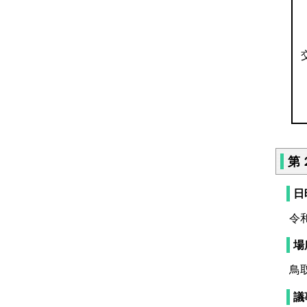
第
日
令
鳥
議