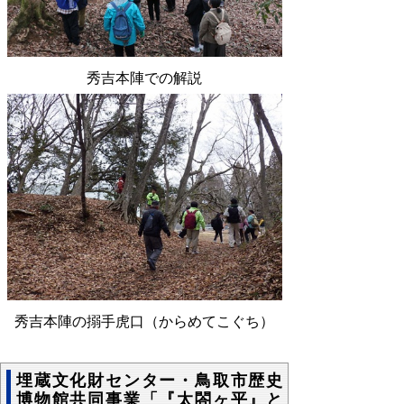
秀吉本陣での解説
秀吉本陣の搦手虎口（からめてこぐち）
埋蔵文化財センター・鳥取市歴史
博物館共同事業「『太閤ヶ平』と