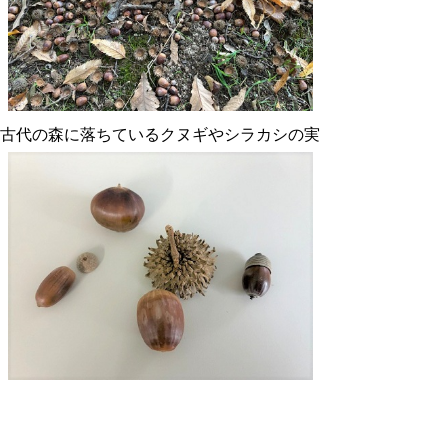
古代の森に落ちているクヌギやシラカシの実
古代の森で採集した木の実たち
（左上：トチの実、左：シイの実、右：シラ