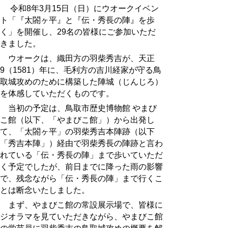
令和8年3月15日（日）にウオークイベン
ト「『太閤ヶ平』と『伝・秀長の陣』を歩
く」を開催し、29名の皆様にご参加いただ
きました。
ウオークは、
織田方の羽柴秀吉が、
天正
9（1581）年に、
毛利方の吉川経家が守る鳥
取城攻めのために構築した陣城（じんじろ）
を体感していただくものです。
当初の予定は、鳥取市歴史博物館 やまび
こ館（以下、「やまびこ館」）から出発し
て、「太閤ヶ平」の羽柴秀吉本陣跡（以下
「秀吉本陣」）経由で羽柴秀長の陣跡と言わ
れている「伝・秀長の陣」まで歩いていただ
く予定でしたが、前日までに降った雨の影響
で、残念ながら「伝・秀長の陣」まで行くこ
とは断念いたしました。
まず、やまびこ館の常設展示場で、皆様に
ジオラマを見ていただきながら、やまびこ館