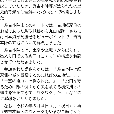
の学芸員に羽柴秀吉の鳥取城攻めの概要を解
説していただき、秀吉本陣等が造られたの歴
史的背景をご理解いただいた上で出発しまし
た。
秀吉本陣までのルートでは、吉川経家側の
お城であった鳥取城跡から丸山城跡、さらに
は日本海が見渡せるビューポイントで、秀吉
本陣の立地について解説しました。
秀吉本陣では、土塁や空堀（からぼり）、
出入り口である虎口（こぐち）の構造を解説
させていただきました。
参加された皆さんからは、「秀吉本陣は経
家側の城を観察するのに絶好の立地だ。」、
「土塁の迫力に圧倒された。」、「虎口を守
るために敵の側面から矢を放てる横矢掛けの
構造を実感できて、ワクワクした。」などの
ご感想をいただきました。
なお、
令和８年５月４日（月・祝日）に再
度
秀吉本陣へのウオークをやまびこ館さんと