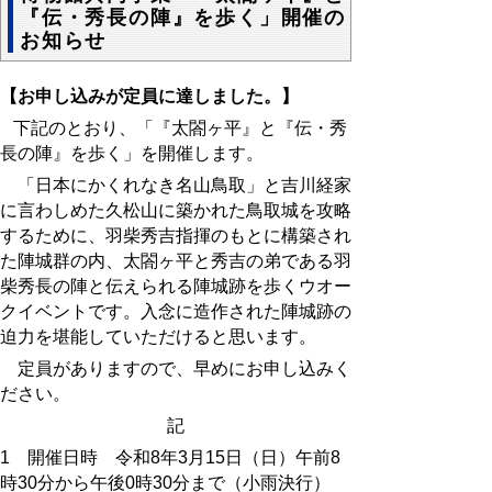
『伝・秀長の陣』を歩く」開催の
お知らせ
【お申し込みが定員に達しました。】
下記のとおり、「『太閤ヶ平』と『伝・秀
長の陣』を歩く」を開催します。
「日本にかくれなき名山鳥取」と吉川経家
に言わしめた久松山に築かれた鳥取城を攻略
するために、羽柴秀吉指揮のもとに構築され
た陣城群の内、太閤ヶ平と秀吉の弟である羽
柴秀長の陣と伝えられる陣城跡を歩くウオー
クイベントです。入念に造作された陣城跡の
迫力を堪能していただけると思います。
定員がありますので、早めにお申し込みく
ださい。
記
1 開催日時 令和8年3月15日（日）午前8
時30分から午後0時30分まで（小雨決行）