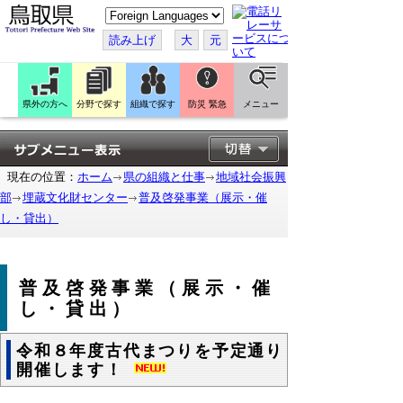
こ
の
ペ
読み上げ
大
元
ー
ジ
を
翻
訳
県外の方へ
分野で探す
組織で探す
防災 緊急
メニュー
す
る
現在の位置：
ホーム
県の組織と仕事
地域社会振興
部
埋蔵文化財センター
普及啓発事業（展示・催
し・貸出）
普及啓発事業（展示・催
し・貸出）
令和８年度古代まつりを予定通り
開催します！