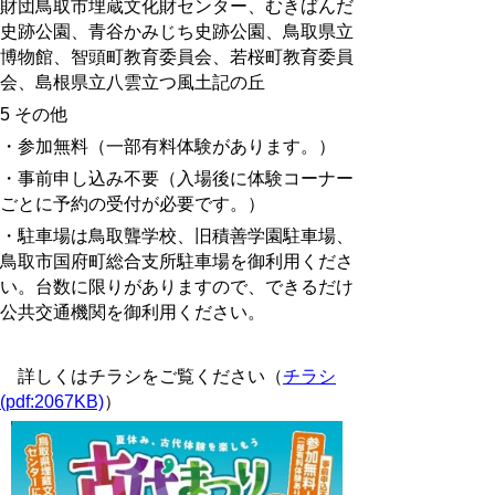
財団鳥取市埋蔵文化財センター、むきばんだ
史跡公園、青谷かみじち史跡公園、鳥取県立
博物館、
智頭町教育委員会、若桜町教育委員
会、
島根県立八雲立つ風土記の丘
5 その他
・参加無料（一部有料体験があります。）
・事前申し込み不要（入場後に体験コーナー
ごとに予約の受付が必要です。）
・駐車場は鳥取聾学校、旧積善学園駐車場、
鳥取市国府町総合支所駐車場を御利用くださ
い。台数に限りがありますので、できるだけ
公共交通機関を御利用ください。
詳しくはチラシをご覧ください（
チラシ
(pdf:2067KB)
）