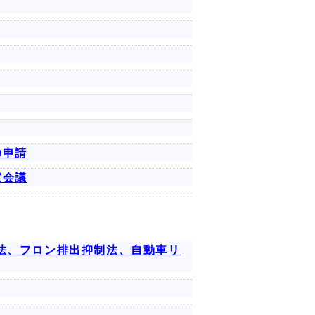
の申請
家会議
法、フロン排出抑制法、自動車リ