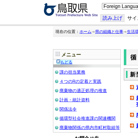
こ
の
ペ
ー
読み上げ
サイ
ジ
を
翻
現在の位置：
ホーム
県の組織と仕事
生活
訳
す
る
メニュー
もどる
課の担当業務
新
４つのRの定着と実践
廃棄物の適正処理の推進
計画・統計資料
関係法令
循環型社会推進課の関連機関
廃棄物関係の県内市町村取組等