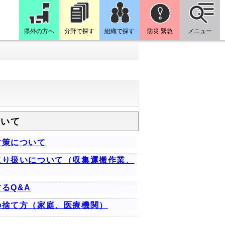
県外の方へ
分野で探す
組織で探す
防災 緊急
メニュー
ついて
対策について
取り扱いについて（収集運搬作業、
るQ&A
の捨て方（家庭、医療機関）