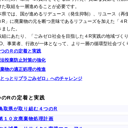
けた取組を一層進めることが必要です。
県では、国が進めるリデュース（発生抑制）、リユース（再
３R」に廃棄物の元を断つ意味であるリフューズを加えた「４
きました。
組にあたり、「ごみゼロ社会を目指した４R実践の地域づくり
PO、事業者、行政が一体となって、より一層の循環型社会づく
つのＲの定着と実践
法投棄防止対策の強化
棄物の適正処理の推進
とっとりプラごみゼロ」へのチャレンジ
つのRの定着と実践
鳥取県が取り組む４つのR
第１０次廃棄物処理計画