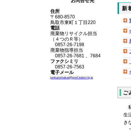
お問合せ先
新
住所
〒680-8570
鳥取市東町１丁目220
電話
廃棄物リサイクル担当
（４つのＲ等）
0857-26-7198
廃棄物指導担当
0857-26-7681
、
7684
ファクシミリ
0857-26-7563
電子メール
junkanshakai
@pref.tottori.lg.jp
ご
私
生
き
こ