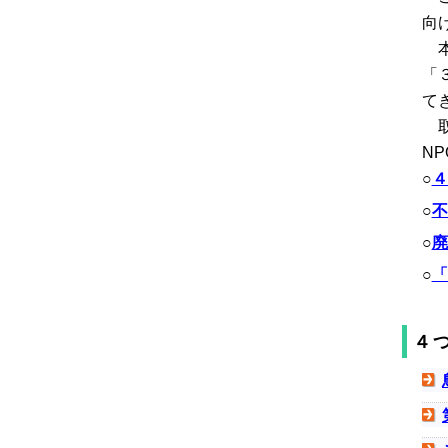
向
本
「
て
取
N
○
４
○
不
○
廃
○
「
４