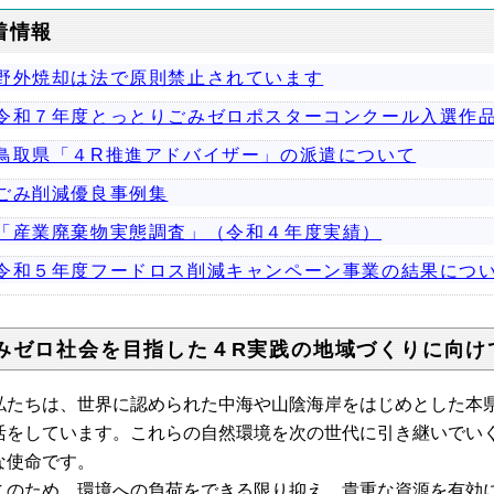
着情報
野外焼却は法で原則禁止されています
令和７年度とっとりごみゼロポスターコンクール入選作
鳥取県「４R推進アドバイザー」の派遣について
ごみ削減優良事例集
「産業廃棄物実態調査」（令和４年度実績）
令和５年度フードロス削減キャンペーン事業の結果につ
みゼロ社会を目指した４R実践の地域づくりに向け
たちは、世界に認められた中海や山陰海岸をはじめとした本
活をしています。これらの自然環境を次の世代に引き継いでい
な使命です。
のため、環境への負荷をできる限り抑え、貴重な資源を有効