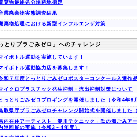
廃棄物最終処分場跡地指定
産業廃棄物実態調査結果
廃棄物処理における新型インフルエンザ対策
っとりプラごみゼロ」へのチャレンジ
マイボトル運動を実施しています！
マイボトル運動協力店を募集します！
令和７年度とっとりごみゼロポスターコンクール入選作
マイクロプラスチック発生抑制・流出抑制対策について
とっとりごみゼロプロギングを開催しました（令和4年6月
鳥取県庁プラごみゼロチャレンジ開始式を開催しました
県内在住アーティスト「淀川テクニック」氏の海ごみア
内巡回展の実施（令和3～4年度）