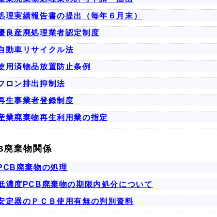
処理実績報告書の提出（毎年６月末）
優良産廃処理業者認定制度
自動車リサイクル法
使用済物品放置防止条例
フロン排出抑制法
再生事業者登録制度
産業廃棄物再生利用業の指定
CB廃棄物関係
PCB廃棄物の処理
低濃度PCB廃棄物の期限内処分について
安定器のＰＣＢ使用有無の判別資料