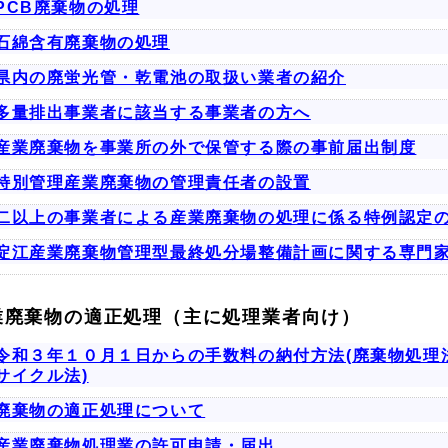
PCB廃棄物の処理
石綿含有廃棄物の処理
県内の廃蛍光管・乾電池の取扱い業者の紹介
多量排出事業者に該当する事業者の方へ
産業廃棄物を事業所の外で保管する際の事前届出制度
特別管理産業廃棄物の管理責任者の設置
二以上の事業者による産業廃棄物の処理に係る特例認定
淀江産業廃棄物管理型最終処分場整備計画に関する専門
業廃棄物の適正処理（主に処理業者向け）
令和３年１０月１日からの手数料の納付方法(廃棄物処理
サイクル法)
廃棄物の適正処理について
産業廃棄物処理業の許可申請・届出