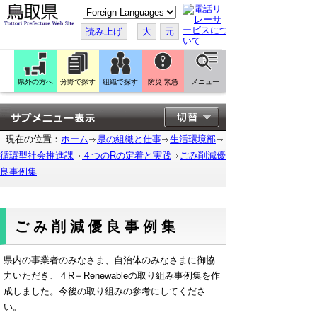
こ
の
ペ
読み上げ
大
元
ー
ジ
を
翻
訳
県外の方へ
分野で探す
組織で探す
防災 緊急
メニュー
す
る
現在の位置：
ホーム
県の組織と仕事
生活環境部
循環型社会推進課
４つのRの定着と実践
ごみ削減優
良事例集
ごみ削減優良事例集
県内の事業者のみなさま、自治体のみなさまに御協
力いただき、４R＋Renewableの取り組み事例集を作
成しました。今後の取り組みの参考にしてくださ
い。