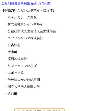
ごみ削減優良事例集 (pdf:3976KB)
【御協力いただいた事業者・自治体】
・ホテルモナーク鳥取
・株式会社サンインマルイ
・公益社団法人倉吉法人会女性部会
・エプソンリペア株式会社
・日吉津村
・大山町
・流通株式会社
・リファーレンいなば
・エポック翼
・学校法人かいけ幼稚園
・国立大学法人鳥取大学
・八頭町