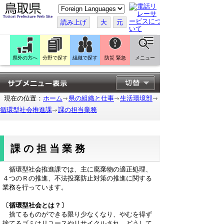
こ
の
ペ
読み上げ
大
元
ー
ジ
を
翻
訳
県外の方へ
分野で探す
組織で探す
防災 緊急
メニュー
す
る
現在の位置：
ホーム
県の組織と仕事
生活環境部
循環型社会推進課
課の担当業務
課の担当業務
循環型社会推進課では、主に廃棄物の適正処理、
４つのＲの推進、不法投棄防止対策の推進に関する
業務を行っています。
〔循環型社会とは？〕
捨てるものができる限り少なくなり、やむを得ず
捨てるゴミはリユースやリサイクルされ、どうして