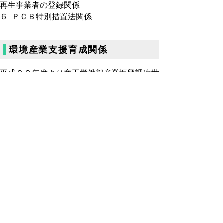
再生事業者の登録関係
６ ＰＣＢ特別措置法関係
環境産業支援育成関係
平成２２年度より商工労働部産業振興課次世
代産業担当に移管になりました。（電話
0857-26-7244、7564）
１ リサイクル技術・製品実用化事業関係
２ リサイクル産業クラスター支援事業関係
３ 環境産業支援資金融資事業関係
４ 鳥取県認定グリーン商品の利用促進
５ 溶融スラグの利用促進
６ グリーン購入の推進
▲ページ上部に戻る