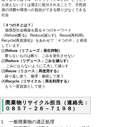
も使えないゴミは適正に処分されることで、天然資
源の消費や環境への負担ができる限り少なくできる
社会
〔４つのＲとは？〕
循環型社会構築を図る４つのキーワード
（Refuse(断る)、Reduce(減らす)、Reuse(再利用)、
Recycle(再資源化)）をあわせて「４つのＲ」と表現
しています。
(1)
Refuse（リフューズ；発生抑制）
要らないものは断り、ごみを発生させない
(2)
Reduce（リデュース；ごみを減らす）
ごみにならないように工夫して減らす
(3)
Reuse（リユース；再使用する）
繰り返し使う、修理・修繕して使う
(4)
Recycle（リサイクル；再生利用する）
もう一度資源として使う
廃棄物リサイクル担当（連絡先：
０８５７－２６－７１９８）
１ 一般廃棄物の適正処理