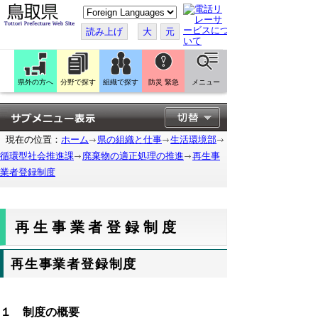
こ
の
ペ
読み上げ
大
元
ー
ジ
を
翻
訳
県外の方へ
分野で探す
組織で探す
防災 緊急
メニュー
す
る
現在の位置：
ホーム
県の組織と仕事
生活環境部
循環型社会推進課
廃棄物の適正処理の推進
再生事
業者登録制度
再生事業者登録制度
再生事業者登録制度
１ 制度の概要