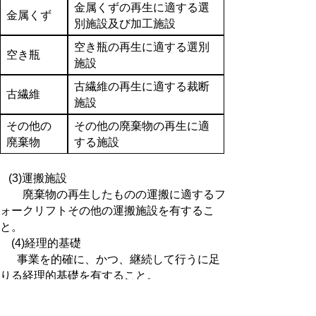
金属くずの再生に適する選
金属くず
別施設及び加工施設
空き瓶の再生に適する選別
空き瓶
施設
古繊維の再生に適する裁断
古繊維
施設
その他の
その他の廃棄物の再生に適
廃棄物
する施設
(3)運搬施設
廃棄物の再生したものの運搬に適するフ
ォークリフトその他の運搬施設を有するこ
と。
(4)経理的基礎
事業を的確に、かつ、継続して行うに足
りる経理的基礎を有すること。
(5)その他
事業を適正に行うことができる事業者で