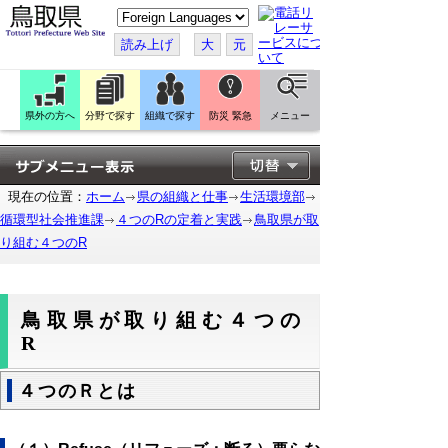
こ
の
ペ
読み上げ
大
元
ー
ジ
を
翻
訳
県外の方へ
分野で探す
組織で探す
防災 緊急
メニュー
す
る
現在の位置：
ホーム
県の組織と仕事
生活環境部
循環型社会推進課
４つのRの定着と実践
鳥取県が取
り組む４つのR
鳥取県が取り組む４つの
R
４つのＲとは