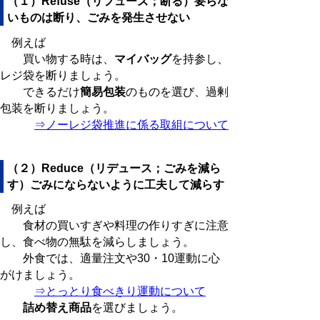
（１）Refuse（リフューズ；断る）要らな
いものは断り、ごみを発生させない
例えば
買い物する時は、
マイバッグ
を持参し、
レジ袋を断りましょう。
できるだけ
簡易包装
のものを選び、過剰
包装を断りましょう。
⇒ノーレジ袋推進に係る取組について
（２）Reduce（リデュース；ごみを減ら
す）ごみにならないように工夫して減らす
例えば
食材の買いすぎや料理の作りすぎに注意
し、食べ物の無駄を減らしましょう。
外食では、適量注文や30・10運動に心
がけましょう。
⇒とっとり食べきり運動について
詰め替え商品
を選びましょう。