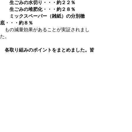
生ごみの水切り・・・約２２％
生ごみの堆肥化・・・約２８％
ミックスペーパー（雑紙）の分別徹
底・・・約８％
もの減量効果があることが実証されまし
た。
各取り組みのポイントをまとめました。皆
様もぜひご家庭で取り組んでみましょう。
→「ごみ減量リサイクル実践マニュアル
（平成２９年１１月 774KB）」