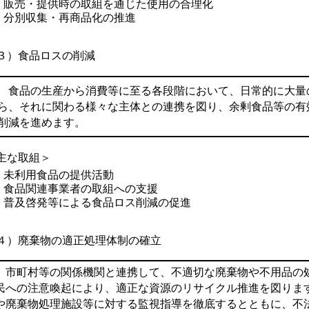
販売・提供時の取組を通じた使用の合理化
分別収集・再商品化の推進
３）
食品ロスの削減
食品の生産から消費等に至る各段階において、日常的に大量
ら、それに関わる様々な主体との連携を図り、余剰食品等の有
削減を進めます。
主な取組＞
未利用食品の提供活動
食品関連事業者の取組への支援
普及啓発等による食品ロス削減の促進
４）
廃棄物の適正処理体制の確立
市町村等の関係機関と連携して、不適切な廃棄物や不用品の
民への注意喚起により、適正な資源のリサイクル推進を図りま
や廃棄物処理施設等に対する監視指導を徹底するとともに、不