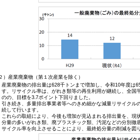
２）産業廃棄物（第１次産業を除く）
産業廃棄物の排出量は628千トンまで増加し、令和10年度は
す。リサイクル率
は、がれき類等の再生利用が継続し、全国
のの、目標を3.7ポイント下回りました。
引き続き、多量排出事業者等へのきめ細かな減量リサイクル
続して行います。
これらの取組により、今後も増加が見込まれる排出量を、現
分量の多いがれき類、
廃プラスチック類、汚泥などの分別徹
サイクル率を向上させることにより、最終処分量の削減を図