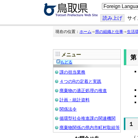
こ
の
ペ
ー
読み上げ
サイ
ジ
を
翻
現在の位置：
ホーム
県の組織と仕事
生活
訳
す
る
メニュー
もどる
課の担当業務
４つのRの定着と実践
廃棄物の適正処理の推進
計画・統計資料
関係法令
循環型社会推進課の関連機関
１
廃棄物関係の県内市町村取組等
（