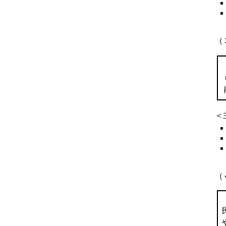
（
＜
（