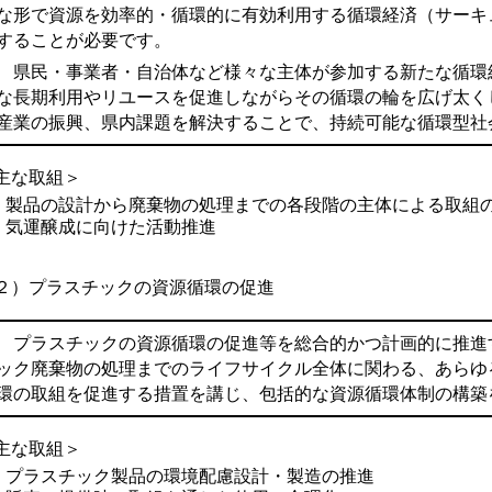
な形で資源を効率的・循環的に有効利用する循環経済（サーキ
することが必要です。
県民・事業者・自治体など様々な主体が参加する新たな循環
な長期利用やリユースを促進しながらその循環の輪を広げ太く
産業の振興、県内課題を解決することで、持続可能な循環型社
主な取組＞
製品の設計から廃棄物の処理までの各段階の主体による取組
気運醸成に向けた活動推進
２）
プラスチックの資源循環の促進
プラスチックの資源循環の促進等を総合的かつ計画的に推進
ック廃棄物の処理までのライフサイクル全体に関わる、あらゆ
環の取組を促進する措置を講じ、包括的な資源循環体制の構築
主な取組＞
プラスチック製品の環境配慮設計・製造の推進