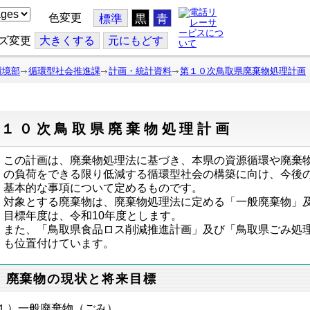
色変更
標準
黒
青
ズ変更
大
きくする
元
にもどす
環境部
循環型社会推進課
計画・統計資料
第１０次鳥取県廃棄物処理計画
第１０次鳥取県廃棄物処理計画
この計画は、廃棄物処理法に基づき、本県の資源循環や廃棄
の負荷をできる限り低減する循環型社会の構築に向け、今後
基本的な事項について定めるものです。
対象とする廃棄物は、廃棄物処理法に定める「一般廃棄物」
目標年度は、令和10年度とします。
また、「鳥取県食品ロス削減推進計画」及び「鳥取県ごみ処
も位置付けています。
 廃棄物の現状と将来目標
１）一般廃棄物（ごみ）