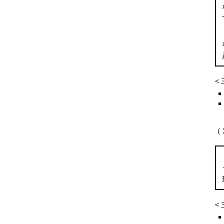
＜
（
＜