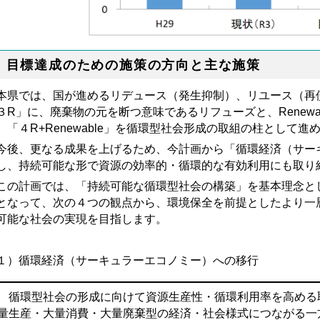
 目標達成のための施策の方向と主な施策
県では、国が進めるリデュース（発生抑制）、リユース（再
３R」に、廃棄物の元を断つ意味であるリフューズと、Renewa
、「４R+Renewable」を循環型社会形成の取組の柱として進
今後、更なる成果を上げるため、今計画から「
循環経済（サー
し、持続可能な形で資源の効率的・循環的な有効利
用にも取り
の計画では、「持続可能な循環型社会の構築」を基本理念とし
となって、次の４つの観点から、環境保全を前提としたより一
可能な社会の実現を目指します。
１）循環経済（サーキュラーエコノミー）への移行
循環型社会の形成に向けて資源生産性・循環利用率を高める
量生産・大量消費・大量廃棄型の経済・社会様式につながる一