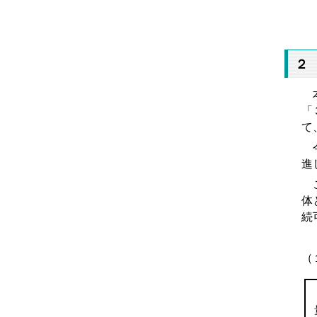
２
本
「
て
進
こ
体
続
（