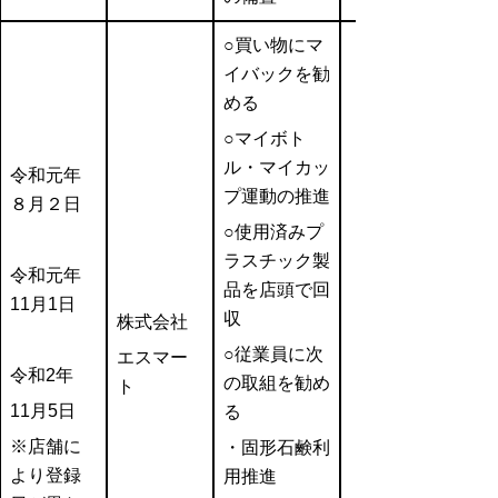
○買い物にマ
イバックを勧
める
○マイボト
ル・マイカッ
令和元年
プ運動の推進
８月２日
○使用済みプ
ラスチック製
令和元年
品を店頭で回
11月1日
収
株式会社
○従業員に次
エスマー
令和2年
の取組を勧め
ト
11月5日
る
※店舗に
・固形石鹸利
より登録
用推進