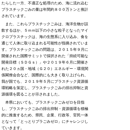
たらした一方、不適正な処理のため、海に流れ込む
プラスチックごみの量は年間約８００万トンと推計
されています。
また、これらプラスチックごみは、海洋生物が誤
飲するほか、５ｍｍ以下の小さな粒子となったマイ
クロプラスチックは、海の生態系に入り込み、食を
通じて人体に取り込まれる可能性が指摘されていま
す。プラスチックごみの問題は、２０１５年９月に
開催された国際サミットで採択された「持続可能な
開発目標（ＳＤＧｓ）」や２０１９年６月に開催さ
れた２０ヵ国・地域（Ｇ２０）エネルギー・環境関
係閣僚会合など、国際的にも大きく取り上げられ、
我が国でも、２０１９年５月にプラスチック資源循
環戦略を策定し、プラスチックごみの排出抑制と資
源循環を図ることが示されました。
本県においても、プラスチックごみゼロを目指
し、プラスチックごみの排出抑制・資源循環を積極
的に推進するため、県民、企業、行政等、官民一体
となって「とっとりプラごみゼロ」にチャレンジし
ていきます。