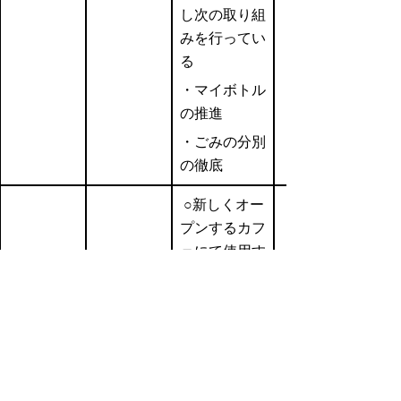
し次の取り組
みを行ってい
る
・マイボトル
の推進
・ごみの分別
の徹底
○新しくオー
プンするカフ
ェにて使用す
る消耗備品に
ついて、エコ
なものだけ使
用する
・アイス用カ
令和元年
有限会社
ップ→バイオ