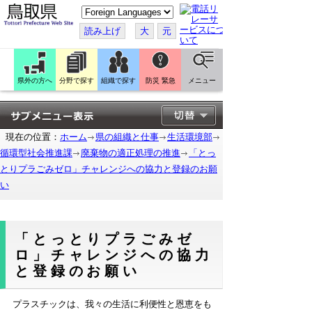
こ
の
ペ
読み上げ
大
元
ー
ジ
を
翻
訳
県外の方へ
分野で探す
組織で探す
防災 緊急
メニュー
す
る
現在の位置：
ホーム
県の組織と仕事
生活環境部
循環型社会推進課
廃棄物の適正処理の推進
「とっ
とりプラごみゼロ」チャレンジへの協力と登録のお願
い
「とっとりプラごみゼ
ロ」チャレンジへの協力
と登録のお願い
プラスチックは、我々の生活に利便性と恩恵をも