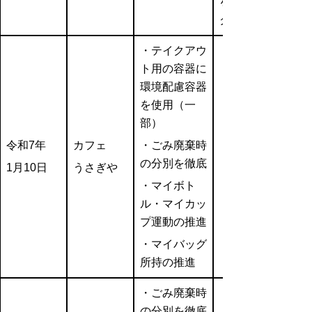
を
ク）
・
テイクアウ
ト用の容器に
環境配慮容器
を使用（一
部）
令和7年
カフェ
・
ごみ廃棄時
の分別を徹底
1月10日
うさぎや
・マ
イボト
ル・マイカッ
プ運動の推進
・
マイバッグ
所持の推進
・
ごみ廃棄時
の分別を徹底