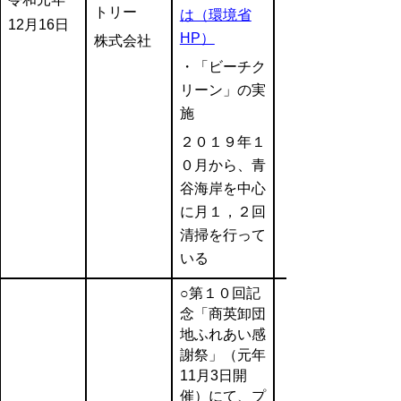
トリー
は（環境省
12月16日
HP）
株式会社
・「ビーチク
リーン」の実
施
２０１９年１
０月から、青
谷海岸を中心
に月１，２回
清掃を行って
いる
○第１０回記
念「商英卸団
地ふれあい感
謝祭」（元年
11月3日開
催）にて、プ