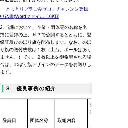
「とっとりプラごみゼロ」チャレンジ登録
申込書(Wordファイル :16KB)
2. 当課において、企業・団体等の名称を名
簿に登録の上、ＨＰで公開するとともに、登
録証及びのぼり旗を配布します。なお、のぼ
り旗の送付枚数は１枚（土台、ポールはあり
ません。）です。２枚以上を御希望される場
合は、のぼり旗デザインのデータをお送りし
ます。
３ 優良事例の紹介
登録団体の
声
登録日
団体名称
取組内容
（トリピー