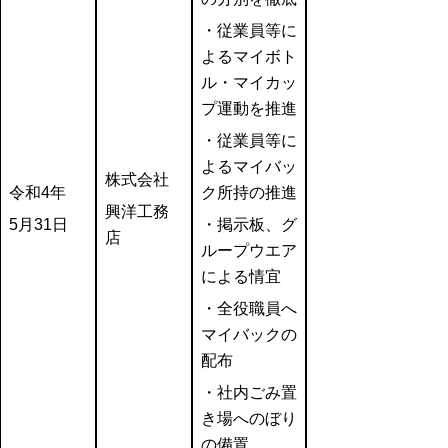
・
従業員等に
よるマイボト
ル・マイカッ
プ運動を推進
・
従業員等に
よるマイバッ
株式会社
令和4年
ク所持の推進
興洋工務
5月31日
・
掲示板、グ
店
ループウエア
による情宜
・全役職員へ
マイバックの
配布
・
社内ごみ置
き場へのぼり
の備置